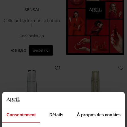
SENSAI
Cellular Performance Lotion
I
Gezichtslotion
€ 88,90
Bestel nu!
SENSAI
SENSAI
Consentement
Détails
À propos des cookies
Prime Solution
The Lotion