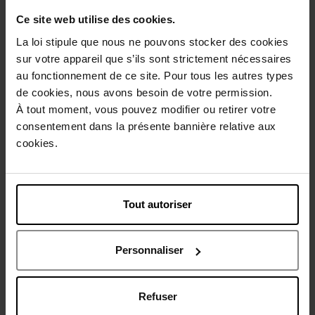
Ce site web utilise des cookies.
Primer
Anti-Rimpel Verzorging
La loi stipule que nous ne pouvons stocker des cookies
€ 180,50
€ 205,50
Bestel nu!
Bestel nu!
sur votre appareil que s’ils sont strictement nécessaires
au fonctionnement de ce site. Pour tous les autres types
de cookies, nous avons besoin de votre permission.
À tout moment, vous pouvez modifier ou retirer votre
consentement dans la présente bannière relative aux
cookies.
CLARINS
CLARINS
Tout autoriser
Soothing Toning Lotion
Purifying Toning Lotion
Personnaliser
Gezichtslotion
Gezichtslotion
Refuser
€ 39,90
€ 39,90
Bestel nu!
Bestel nu!