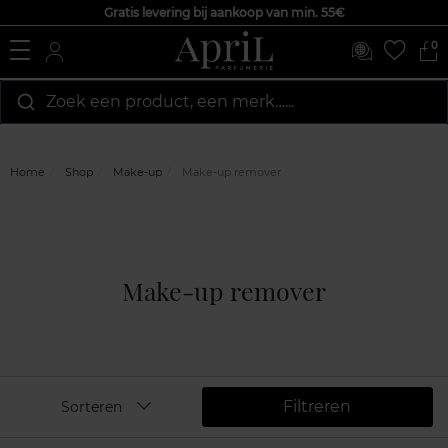
Gratis levering bij aankoop van min. 55€
0
Zoek een product, een merk…...
Home
Shop
Make-up
Make-up remover
Make-up remover
Filtreren
Sorteren