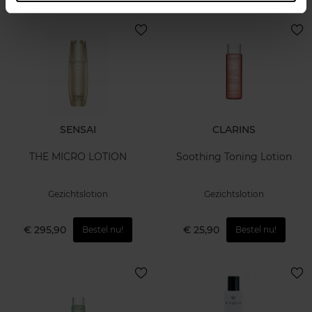
SENSAI
CLARINS
THE MICRO LOTION
Soothing Toning Lotion
Gezichtslotion
Gezichtslotion
€ 295,90
€ 25,90
Bestel nu!
Bestel nu!