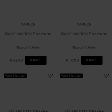
CARVEN
CARVEN
DANS MA BULLE de musc
DANS MA BULLE de musc
Eau de Toilette
Eau de Toilette
€ 62,90
€ 117,90
Bestel nu!
Bestel nu!
Web Exclusief
Web Exclusief
LES SECRETS DE LOLY
LES SECRETS DE LOLY