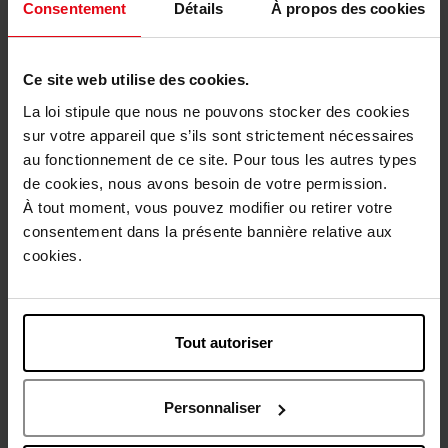
Nieuw
Nieuw
Consentement
Détails
À propos des cookies
Vegan
Vegan
Ce site web utilise des cookies.
La loi stipule que nous ne pouvons stocker des cookies
sur votre appareil que s’ils sont strictement nécessaires
APRIL
APRIL
au fonctionnement de ce site. Pour tous les autres types
de cookies, nous avons besoin de votre permission.
Multifunctionele
Multifunctionele
Oogschaduwcrème
Oogschaduwcrème
À tout moment, vous pouvez modifier ou retirer votre
consentement dans la présente bannière relative aux
Oogschaduw
Oogschaduw
cookies.
€ 12,90
€ 12,90
Bestel nu!
Bestel nu!
Tout autoriser
Nieuw
Nieuw
Vegan
Vegan
Personnaliser