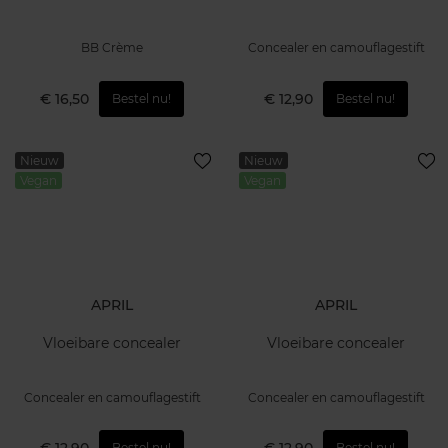
BB Crème
Concealer en camouflagestift
€ 16,50
€ 12,90
Bestel nu!
Bestel nu!
Nieuw
Nieuw
Vegan
Vegan
APRIL
APRIL
Vloeibare concealer
Vloeibare concealer
Concealer en camouflagestift
Concealer en camouflagestift
Bestel nu!
Bestel nu!