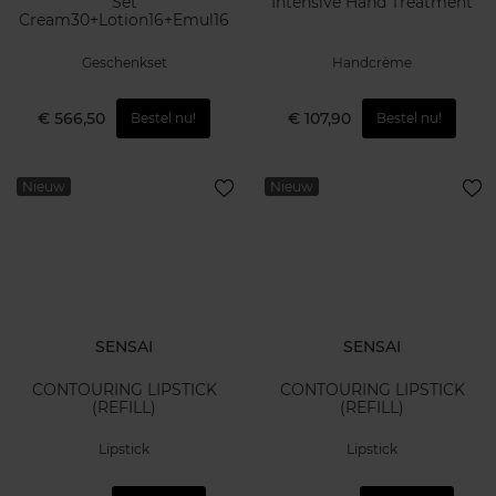
Set
Intensive Hand Treatment
Cream30+Lotion16+Emul16
Geschenkset
Handcrème
€ 566,50
€ 107,90
Bestel nu!
Bestel nu!
Nieuw
Nieuw
SENSAI
SENSAI
CONTOURING LIPSTICK
CONTOURING LIPSTICK
(REFILL)
(REFILL)
Lipstick
Lipstick