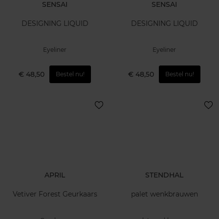
SENSAI
SENSAI
DESIGNING LIQUID
DESIGNING LIQUID
Eyeliner
Eyeliner
€ 48,50
€ 48,50
Bestel nu!
Bestel nu!
APRIL
STENDHAL
Vetiver Forest Geurkaars
palet wenkbrauwen