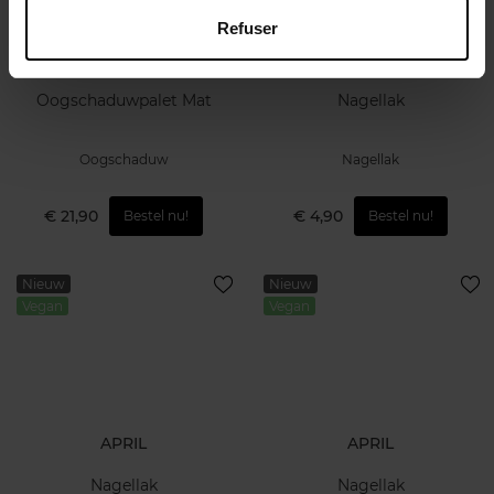
Refuser
APRIL
APRIL
Oogschaduwpalet Mat
Nagellak
Oogschaduw
Nagellak
€ 21,90
€ 4,90
Bestel nu!
Bestel nu!
Nieuw
Nieuw
Vegan
Vegan
APRIL
APRIL
Nagellak
Nagellak