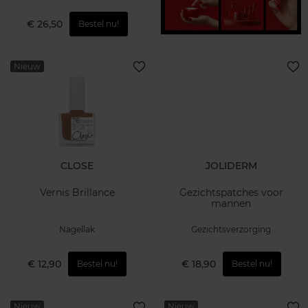
€ 26,50
Bestel nu!
Nieuw
CLOSE
JOLIDERM
Vernis Brillance
Gezichtspatches voor
mannen
Nagellak
Gezichtsverzorging
€ 12,90
€ 18,90
Bestel nu!
Bestel nu!
Nieuw
Nieuw