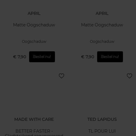
APRIL
APRIL
Matte Oogschaduw
Matte Oogschaduw
Oogschaduw
Oogschaduw
€ 7,90
€ 7,90
Bestel nu!
Bestel nu!
MADE WITH CARE
TED LAPIDUS
BETTER FASTER -
TL POUR LUI
Gladstrijkend regenererend