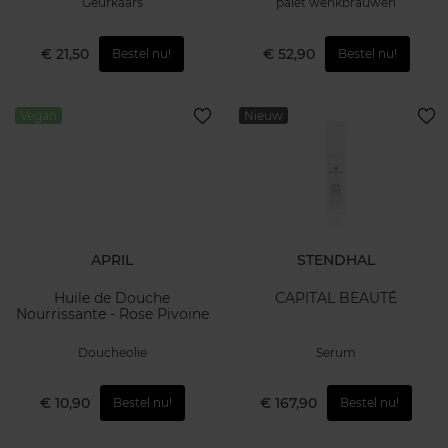
Geurkaars
palet wenkbrauwen
€ 21,50
€ 52,90
Bestel nu!
Bestel nu!
Vegan
Nieuw
APRIL
STENDHAL
Huile de Douche
CAPITAL BEAUTÉ
Nourrissante - Rose Pivoine
Doucheolie
Serum
€ 10,90
€ 167,90
Bestel nu!
Bestel nu!