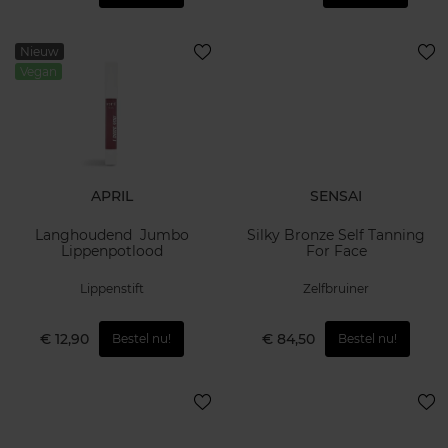
Nieuw
Vegan
APRIL
SENSAI
Langhoudend Jumbo
Silky Bronze Self Tanning
Lippenpotlood
For Face
Lippenstift
Zelfbruiner
€ 12,90
€ 84,50
Bestel nu!
Bestel nu!