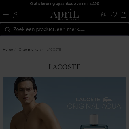
Gratis levering bij aankoop van min. 55€
0
Zoek een product, een merk…...
Home
Onze merken
LACOSTE
LACOSTE