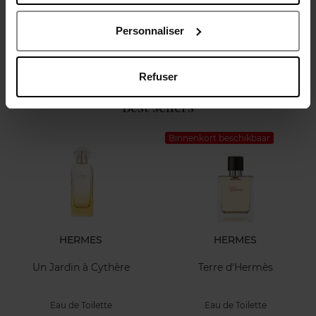
Parfum Intense
Eau de Toilette
Eau de Parfum
Personnaliser
€ 127,90
€ 79,50
Bestel nu!
Bestel nu!
Refuser
Best sellers
Binnenkort beschikbaar
HERMES
HERMES
Un Jardin à Cythère
Terre d'Hermès
Eau de Toilette
Eau de Toilette