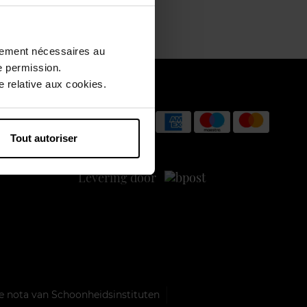
ctement nécessaires au
e permission.
 relative aux cookies.
Betaal veilig
Tout autoriser
Levering door
e nota van Schoonheidsinstituten