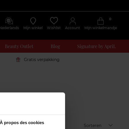
0
Nederlands
Mijn winkel
Wishlist
Account
Mijn winkelmandje
Beauty Outlet
Blog
Signature by ApriL
Gratis verpakking
À propos des cookies
Sorteren