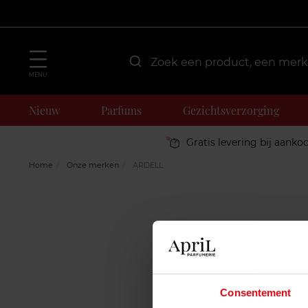
MENU
Nieuw
Parfums
Gezichtsverzorging
Gratis levering bij aanko
Home
Onze merken
ARDELL
Consentement