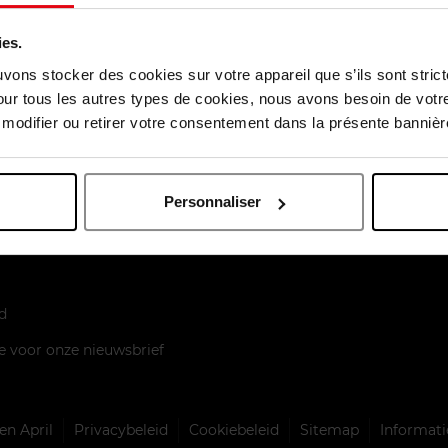
ies.
uvons stocker des cookies sur votre appareil que s’ils sont stri
our tous les autres types de cookies, nous avons besoin de votr
odifier ou retirer votre consentement dans la présente bannière
enst
aart
Personnaliser
elen
d
je voor onze nieuwsbrief
n April
Privacybeleid
Cookiebeleid
Sitemap
Informati