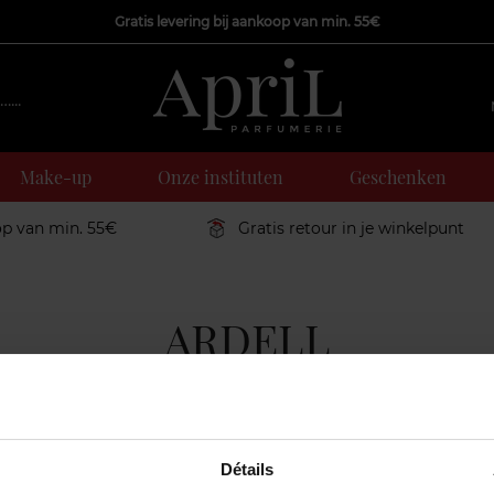
Gratis levering bij aankoop van min. 55€
Make-up
Onze instituten
Geschenken
op van min. 55€
Gratis retour in je winkelpunt
ARDELL
Détails