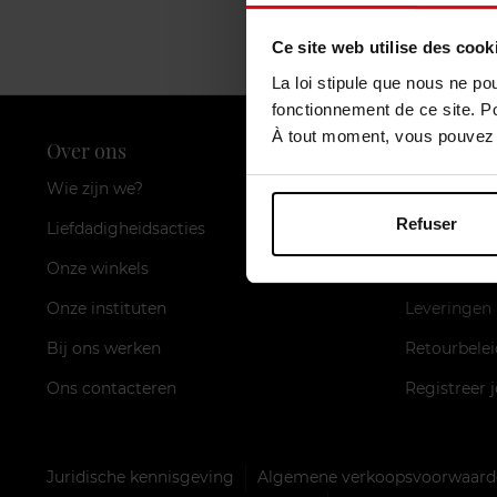
Ce site web utilise des cook
La loi stipule que nous ne po
fonctionnement de ce site. P
À tout moment, vous pouvez m
Over ons
Klantendi
Wie zijn we?
Loyaliteitsk
Refuser
Liefdadigheidsacties
FAQ
Onze winkels
Betaalmidd
Onze instituten
Leveringen
Bij ons werken
Retourbelei
Ons contacteren
Registreer 
Juridische kennisgeving
Algemene verkoopsvoorwaarde