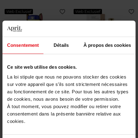
Web Exclusief
Web Exclusief
Consentement
Détails
À propos des cookies
PAW PATROL
SOPHIE LA GIRAFE
Ce site web utilise des cookies.
2D Shower Gel & Shampoo
EAU DE SOIN
La loi stipule que nous ne pouvons stocker des cookies
sur votre appareil que s’ils sont strictement nécessaires
Eau de Soin
au fonctionnement de ce site. Pour tous les autres types
de cookies, nous avons besoin de votre permission.
€ 6,50
€ 43,90
Bestel nu!
Bestel nu!
À tout moment, vous pouvez modifier ou retirer votre
consentement dans la présente bannière relative aux
Web Exclusief
cookies.