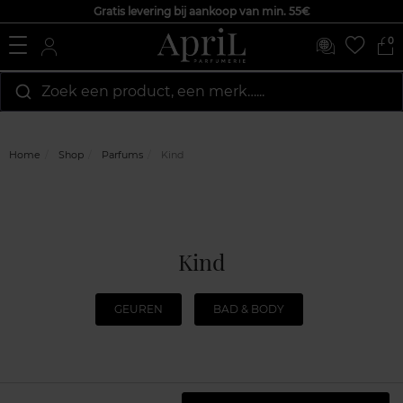
Gratis levering bij aankoop van min. 55€
0
Zoek een product, een merk…...
Home
Shop
Parfums
Kind
Kind
GEUREN
BAD & BODY