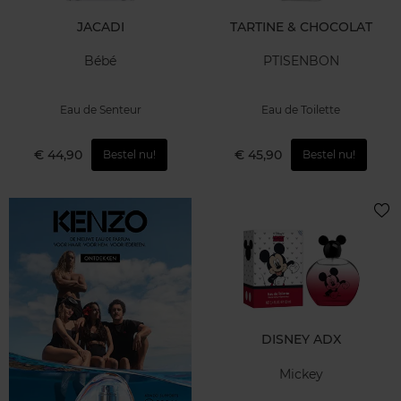
JACADI
TARTINE & CHOCOLAT
Bébé
PTISENBON
Eau de Senteur
Eau de Toilette
€ 44,90
€ 45,90
Bestel nu!
Bestel nu!
DISNEY ADX
Mickey