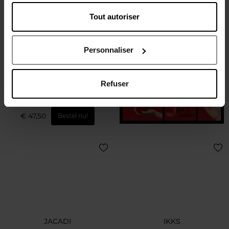
Tout autoriser
LOLITA LEMPICKA
Personnaliser
MON PETIT
Refuser
Eau de Senteur
€ 47,50
Bestel nu!
JACADI
IKKS