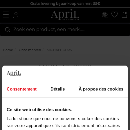
Gratis levering bij aankoop van min. 55€
0
Zoek een product, een merk…...
Home
Onze merken
MICHAEL KORS
MICHAEL KORS
Consentement
Détails
À propos des cookies
Ce site web utilise des cookies.
La loi stipule que nous ne pouvons stocker des cookies
Filtreren
Sorteren
sur votre appareil que s’ils sont strictement nécessaires