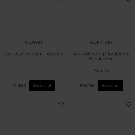
INUWET
GUERLAIN
Bruisbal Icecream - Aardbei
Aqua Allegoria Florabloom
Handcrème
Parfums
€ 8,50
€ 57,50
Bestel nu!
Bestel nu!