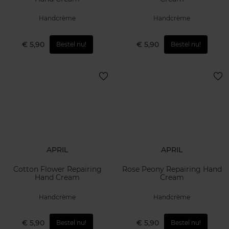
Handcrème
Handcrème
€ 5,90
€ 5,90
Bestel nu!
Bestel nu!
APRIL
APRIL
Cotton Flower Repairing
Rose Peony Repairing Hand
Hand Cream
Cream
Handcrème
Handcrème
€ 5,90
€ 5,90
Bestel nu!
Bestel nu!