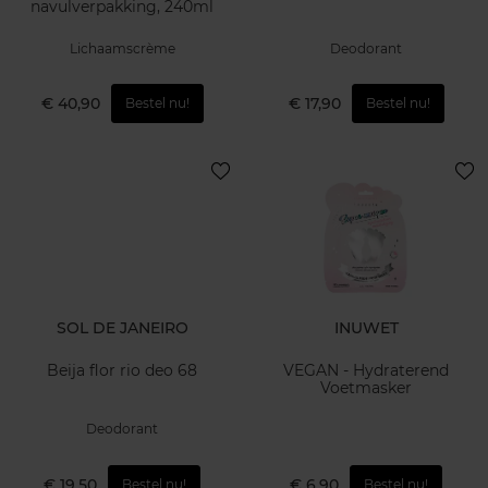
navulverpakking, 240ml
Lichaamscrème
Deodorant
€ 40,90
€ 17,90
Bestel nu!
Bestel nu!
SOL DE JANEIRO
INUWET
Beija flor rio deo 68
VEGAN - Hydraterend
Voetmasker
Deodorant
€ 19,50
€ 6,90
Bestel nu!
Bestel nu!