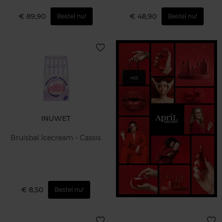
€ 89,90
€ 48,90
Bestel nu!
Bestel nu!
INUWET
Bruisbal Icecream - Cassis
€ 8,50
Bestel nu!