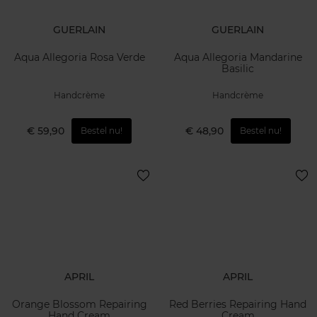
GUERLAIN
GUERLAIN
Aqua Allegoria Rosa Verde
Aqua Allegoria Mandarine
Basilic
Handcrème
Handcrème
€ 59,90
€ 48,90
Bestel nu!
Bestel nu!
APRIL
APRIL
Orange Blossom Repairing
Red Berries Repairing Hand
Hand Cream
Cream