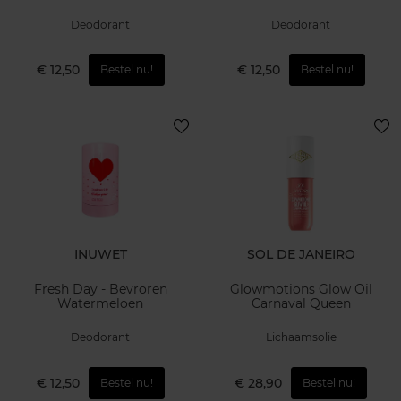
Deodorant
Deodorant
€ 12,50
€ 12,50
Bestel nu!
Bestel nu!
INUWET
SOL DE JANEIRO
Fresh Day - Bevroren
Glowmotions Glow Oil
Watermeloen
Carnaval Queen
Deodorant
Lichaamsolie
€ 12,50
€ 28,90
Bestel nu!
Bestel nu!