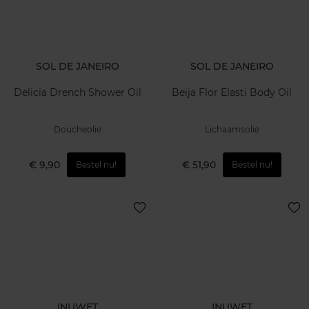
SOL DE JANEIRO
SOL DE JANEIRO
Delicia Drench Shower Oil
Beija Flor Elasti Body Oil
Doucheolie
Lichaamsolie
€ 9,90
€ 51,90
Bestel nu!
Bestel nu!
INUWET
INUWET