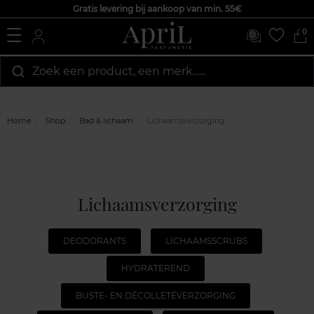
Gratis levering bij aankoop van min. 55€
0
Zoek een product, een merk…...
Home
Shop
Bad & lichaam
Lichaamsverzorging
Lichaamsverzorging
DEODORANTS
LICHAAMSSCRUBS
HYDRATEREND
BUSTE- EN DÉCOLLETÉVERZORGING