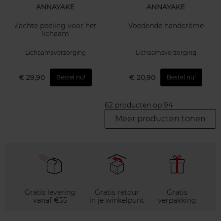
ANNAYAKE
ANNAYAKE
Zachte peeling voor het
Voedende handcrème
lichaam
Lichaamsverzorging
Lichaamsverzorging
€ 29,90
€ 20,90
Bestel nu!
Bestel nu!
62 producten op 94
Meer producten tonen
Gratis levering
Gratis retour
Gratis
vanaf €55
in je winkelpunt
verpakking