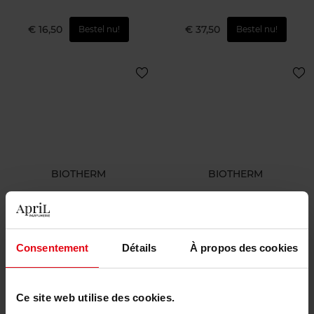
€ 16,50
€ 37,50
Bestel nu!
Bestel nu!
BIOTHERM
BIOTHERM
Biotherm Biocorps Anti-
Biomains Vitaminé
Roughness Peeling Scrub
handcreme
Schrobben
Handcrème
Consentement
Détails
À propos des cookies
€ 24,90
€ 12,90
Bestel nu!
Bestel nu!
Ce site web utilise des cookies.