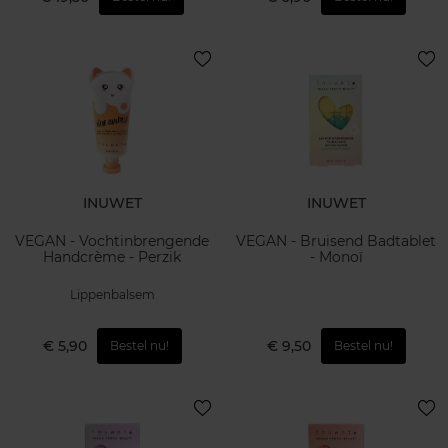
INUWET
INUWET
VEGAN - Vochtinbrengende
VEGAN - Bruisend Badtablet
Handcrème - Perzik
- Monoï
Lippenbalsem
€ 5,90
€ 9,50
Bestel nu!
Bestel nu!