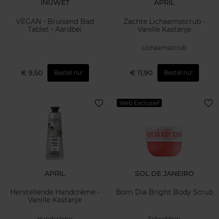
INUWET
APRIL
VEGAN - Bruisend Bad
Zachte Lichaamsscrub -
Tablet - Aardbei
Vanille Kastanje
Lichaamsscrub
€ 9,50
€ 11,90
Bestel nu!
Bestel nu!
Web Exclusief
APRIL
SOL DE JANEIRO
Herstellende Handcrème -
Bom Dia Bright Body Scrub
Vanille Kastanje
Handcrème
Schrobben