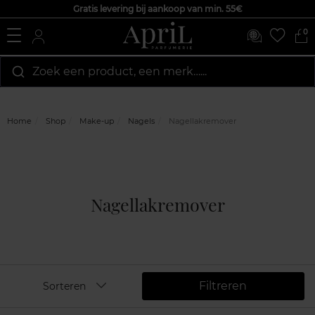
Gratis levering bij aankoop van min. 55€
0
Zoek een product, een merk…...
Home
Shop
Make-up
Nagels
Nagellakremover
Nagellakremover
Filtreren
Sorteren