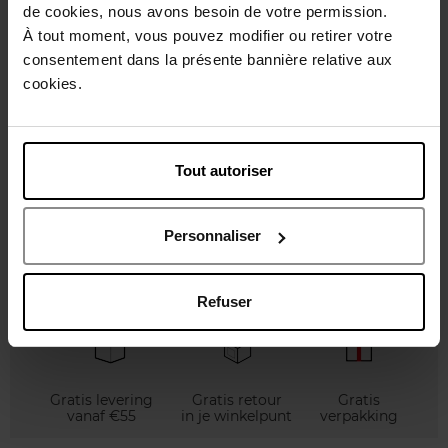
de cookies, nous avons besoin de votre permission.
À tout moment, vous pouvez modifier ou retirer votre
consentement dans la présente bannière relative aux
CHANEL
CLOSE
cookies.
LE DISSOLVANT DOUCEUR
PLANTAARDIGE
NAGELLAKREMOVER
Tout autoriser
Nagellakremover
Nagellakremover
€ 28,50
€ 13,90
Bestel nu!
Bestel nu!
Personnaliser
Refuser
Gratis levering
Gratis retour
Gratis
vanaf €55
in je winkelpunt
verpakking