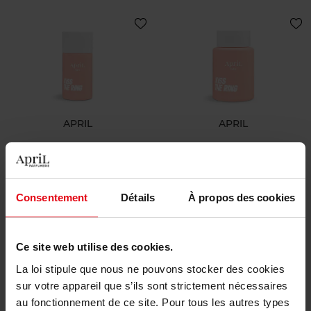
APRIL
APRIL
Zachte nagellakremove
Express mousse
nagellakremover
Nagellakremover
Nagellakremover
Consentement
Détails
À propos des cookies
€ 5,90
€ 7,90
Bestel nu!
Bestel nu!
Ce site web utilise des cookies.
Nieuw
Nieuw
La loi stipule que nous ne pouvons stocker des cookies
sur votre appareil que s’ils sont strictement nécessaires
au fonctionnement de ce site. Pour tous les autres types