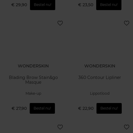
€ 29,90
€ 23,50
Bestel nu!
Bestel nu!
WONDERSKIN
WONDERSKIN
Blading Brow Stain&go
360 Contour Lipliner
Masque
Make-up
Lippotlood
€ 27,90
€ 22,90
Bestel nu!
Bestel nu!