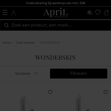
Gratis levering bij aankoop van min. 55€
0
Zoek een product, een merk…...
Home
Onze merken
WONDERSKIN
WONDERSKIN
Filtreren
Sorteren