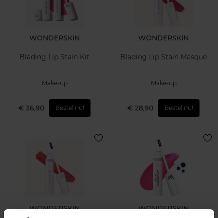
WONDERSKIN
WONDERSKIN
Blading Lip Stain Kit
Blading Lip Stain Masque
Make-up
Make-up
€ 36,90
€ 28,90
Bestel nu!
Bestel nu!
WONDERSKIN
WONDERSKIN