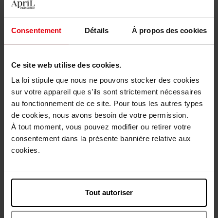
Blading Lip Stain Masque
Blading Lip Stain Masque
Consentement
Détails
À propos des cookies
Make-up
Make-up
€ 28,90
€ 28,90
Bestel nu!
Bestel nu!
Ce site web utilise des cookies.
La loi stipule que nous ne pouvons stocker des cookies
sur votre appareil que s’ils sont strictement nécessaires
au fonctionnement de ce site. Pour tous les autres types
de cookies, nous avons besoin de votre permission.
À tout moment, vous pouvez modifier ou retirer votre
consentement dans la présente bannière relative aux
cookies.
WONDERSKIN
WONDERSKIN
Lip Rehab Serum Oil
Infinite Rizz Mascara
Tout autoriser
Huile lèvres
Mascara