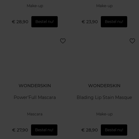
Make-up
Make-up
€ 28,90
€ 23,90
Bestel nu!
Bestel nu!
WONDERSKIN
WONDERSKIN
Power'Full Mascara
Blading Lip Stain Masque
Mascara
Make-up
€ 27,90
€ 28,90
Bestel nu!
Bestel nu!