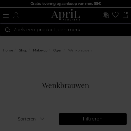
Gratis levering bij aankoop van min. 55€
0
Zoek een product, een merk…...
Home
Shop
Make-up
Ogen
Wenkbrauwen
Wenkbrauwen
Filtreren
Sorteren