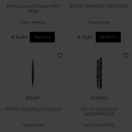
Phyto-Sourcil Design N°4
BROW SHAPING POWDERY
Moka
Sisley_Makeup
Oogpotlood
€ 54,90
€ 32,90
Bestel nu!
Bestel nu!
SISLEY
CHANEL
PHYTO-SOURCILS DESIGN
STYLO SOURCILS
WATERPROOF
Oogpotlood
LANGHOUDEND
WENKBRAUWPOTLOOD VOOR