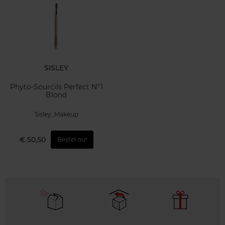
SISLEY
Phyto-Sourcils Perfect N°1
Blond
Sisley_Makeup
€ 50,50
Bestel nu!