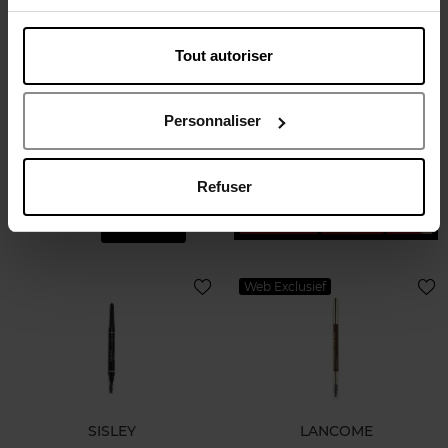
Tout autoriser
STENDHAL
palet wenkbrauwen
Personnaliser
palet wenkbrauwen
Refuser
€ 52,90
Bestel nu!
Web Exclusief
SISLEY
LANCOME