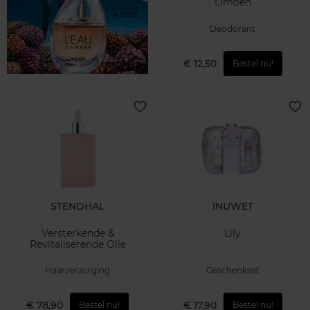
Limoen
Deodorant
€ 12,50
Bestel nu!
STENDHAL
INUWET
Versterkende &
Lily
Revitaliserende Olie
Haarverzorging
Geschenkset
€ 78,90
€ 17,90
Bestel nu!
Bestel nu!