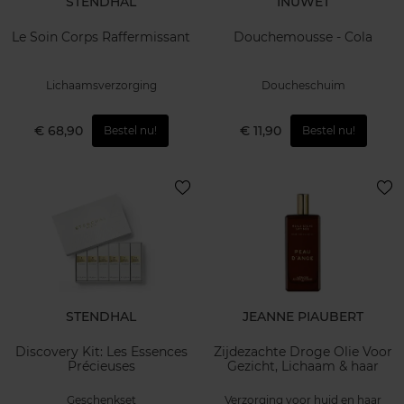
STENDHAL
INUWET
Le Soin Corps Raffermissant
Douchemousse - Cola
Lichaamsverzorging
Doucheschuim
€ 68,90
€ 11,90
Bestel nu!
Bestel nu!
STENDHAL
JEANNE PIAUBERT
Discovery Kit: Les Essences
Zijdezachte Droge Olie Voor
Précieuses
Gezicht, Lichaam & haar
Geschenkset
Verzorging voor huid en haar