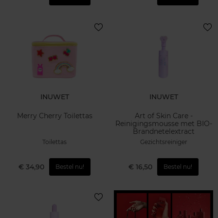
INUWET
INUWET
Merry Cherry Toilettas
Art of Skin Care -
Reinigingsmousse met BIO-
Brandnetelextract
Toilettas
Gezichtsreiniger
€ 34,90
€ 16,50
Bestel nu!
Bestel nu!