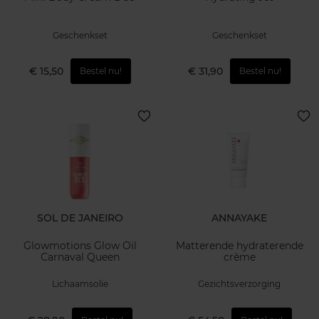
Geschenkset
Geschenkset
€ 15,50
€ 31,90
Bestel nu!
Bestel nu!
SOL DE JANEIRO
ANNAYAKE
Glowmotions Glow Oil
Matterende hydraterende
Carnaval Queen
crème
Lichaamsolie
Gezichtsverzorging