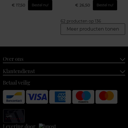
€ 17,50
€ 26,50
Bestel nu!
Bestel nu!
62 producten op 136
Meer producten tonen
Over ons
Klantendienst
Betaal veilig
Levering door