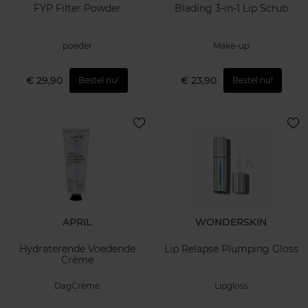
FYP Filter Powder
Blading 3-in-1 Lip Scrub
poeder
Make-up
€ 29,90
€ 23,90
Bestel nu!
Bestel nu!
APRIL
WONDERSKIN
Hydraterende Voedende
Lip Relapse Plumping Gloss
Crème
DagCrème
Lipgloss