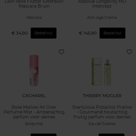
Lash Idôle Flutter Extension
Absolue Longevity MD
Mascara Bruin
Intercept
Mascara
Anti-Age Crème
€ 34,90
€ 145,90
Bestel nu!
Bestel nu!
CACHAREL
THIERRY MUGLER
Rose Mallow All Over
Starlicious Pistachio Praline
Perfume Mist - Amberachtig
- Gourmand houtachtig
parfum voor dames
fruitig parfum voor dames
Bodymist
Eau de Toilette