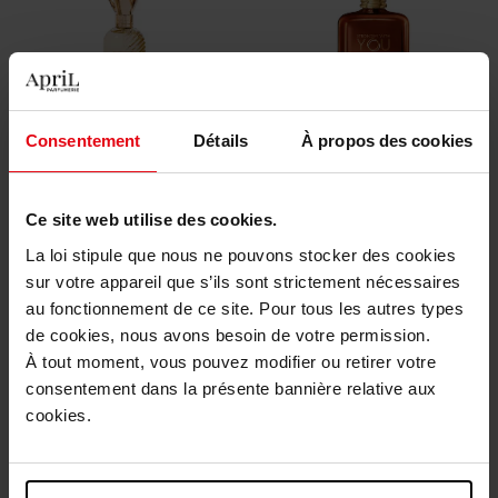
STENDHAL
GIORGIO ARMANI
Consentement
Détails
À propos des cookies
SANTAL PRÉCIEUX
Stronger With You Spices
Ce site web utilise des cookies.
Eau de Parfum
Parfum
La loi stipule que nous ne pouvons stocker des cookies
€ 239,90
€ 117,90
Bestel nu!
Bestel nu!
sur votre appareil que s’ils sont strictement nécessaires
au fonctionnement de ce site. Pour tous les autres types
de cookies, nous avons besoin de votre permission.
À tout moment, vous pouvez modifier ou retirer votre
consentement dans la présente bannière relative aux
cookies.