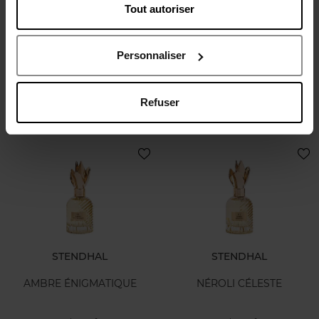
LANCOME
LANCOME
Tout autoriser
Teint Idole Ultra Wear Shape
UV Expert Supra Screen
Stick Glow Highlighter
Invisible Sun Stick SPF 50
Personnaliser
Highlighter
Zonnebescherming
Refuser
€ 44,50
€ 33,90
Bestel nu!
Bestel nu!
STENDHAL
STENDHAL
AMBRE ÉNIGMATIQUE
NÉROLI CÉLESTE