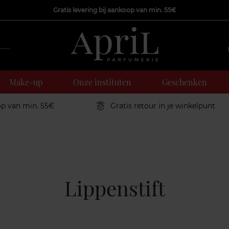
Gratis levering bij aankoop van min. 55€
Make-up
Onze instituten
Geschenken
op van min. 55€
Gratis retour in je winkelpunt
Lippenstift