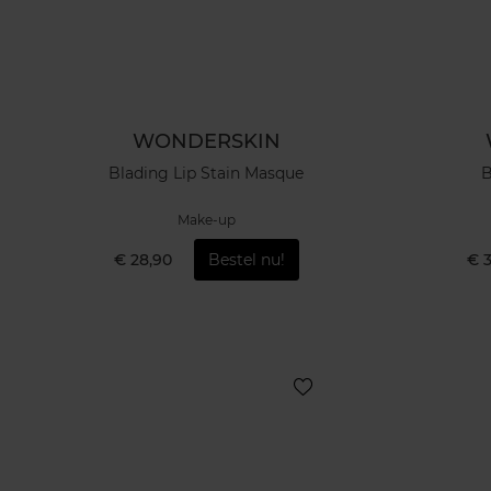
WONDERSKIN
Blading Lip Stain Masque
B
Make-up
€ 28,90
Bestel nu!
€ 