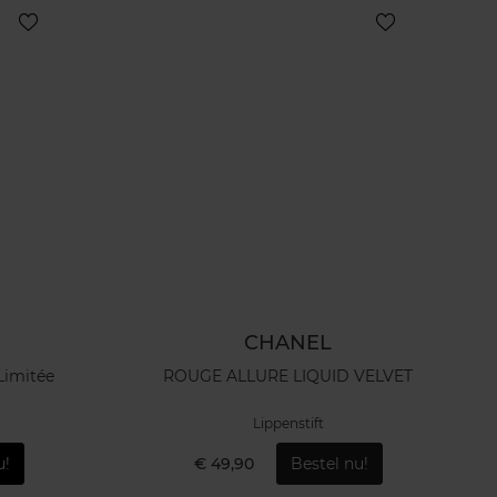
CHANEL
Limitée
ROUGE ALLURE LIQUID VELVET
Lippenstift
u!
€ 49,90
Bestel nu!