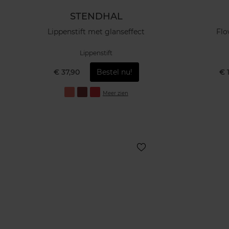
STENDHAL
Lippenstift met glanseffect
Flo
Lippenstift
€ 37,90
Bestel nu!
€ 
Meer zien