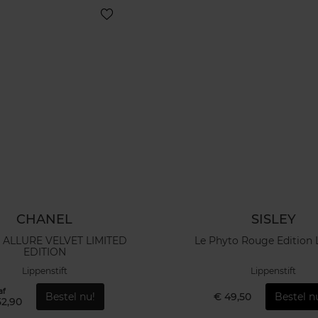
CHANEL
SISLEY
LURE VELVET LIMITED
Le Phyto Rouge Edition 
EDITION
Lippenstift
Lippenstift
af
Bestel nu!
€ 49,50
Bestel n
52,90