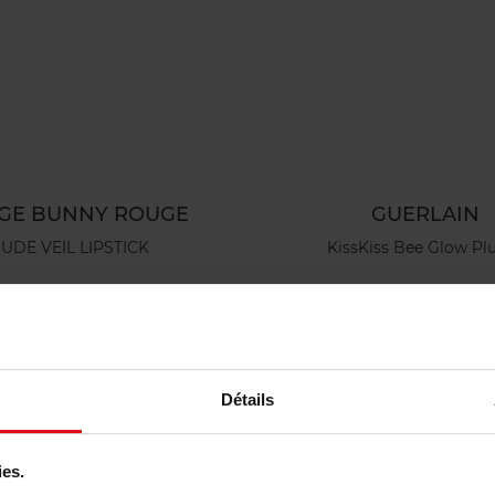
GE BUNNY ROUGE
GUERLAIN
UDE VEIL LIPSTICK
KissKiss Bee Glow P
Lippenstift
Lipgloss
43,50
Bestel nu!
€ 44,90
Bestel n
Détails
ies.