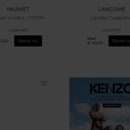
INUWET
LANCOME
wer in a Box - CITRON
Lip Idôle Cuddle Bl
Lippenstift
Lippenstift
Vanaf
13,50
Bestel nu!
Bestel n
€ 40,90