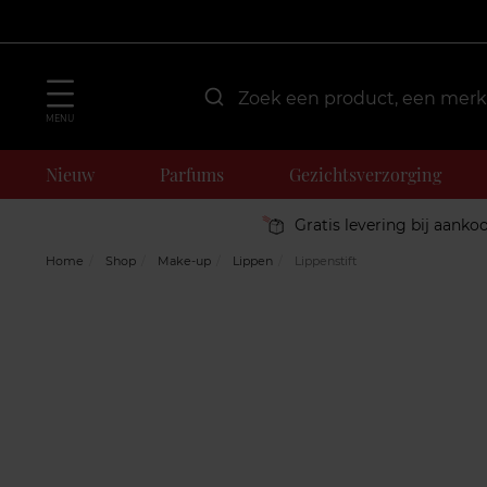
MENU
Nieuw
Parfums
Gezichtsverzorging
Gratis levering bij aanko
Home
Shop
Make-up
Lippen
Lippenstift