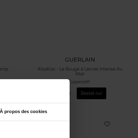
GUERLAIN
lump
KissKiss - Le Rouge à Lèvres Intense Au
Miel
Lippenstift
u!
€ 49,90
Bestel nu!
À propos des cookies