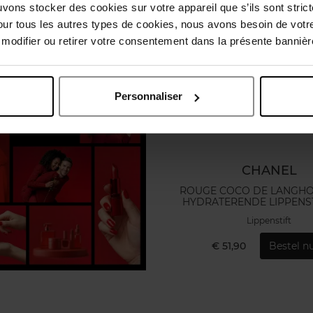
uvons stocker des cookies sur votre appareil que s’ils sont stri
our tous les autres types de cookies, nous avons besoin de votr
odifier ou retirer votre consentement dans la présente bannière
Personnaliser
CHANEL
ROUGE COCO DE LANGH
HYDRATERENDE LIPPENST
SATIJNGLANS
Lippenstift
€ 51,90
Bestel nu