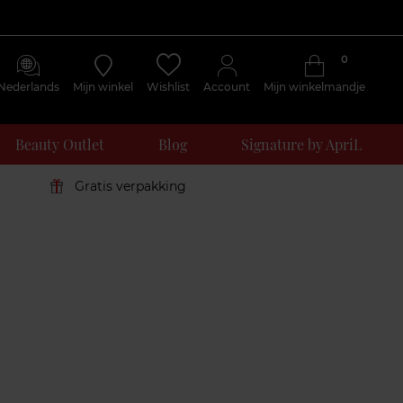
0
Nederlands
Mijn winkel
Wishlist
Account
Mijn winkelmandje
Beauty Outlet
Blog
Signature by ApriL
Gratis verpakking