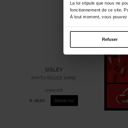
La loi stipule que nous ne po
fonctionnement de ce site. P
À tout moment, vous pouvez m
Refuser
SISLEY
PHYTO-ROUGE SHINE
Lippenstift
€ 48,90
Bestel nu!