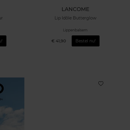
LANCOME
ur
Lip Idôle Butterglow
Lippenbalsem
u!
€ 41,90
Bestel nu!