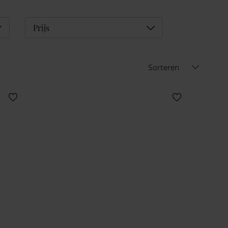
éplier
Déplier
Prijs
Sorteren