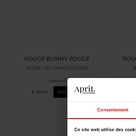
ROUGE BUNNY ROUGE
ROU
ICONIC LIP CREAM COLOUR
N
Lippenstift
€ 45,50
Bestel nu!
€ 
Consentement
Ce site web utilise des cook