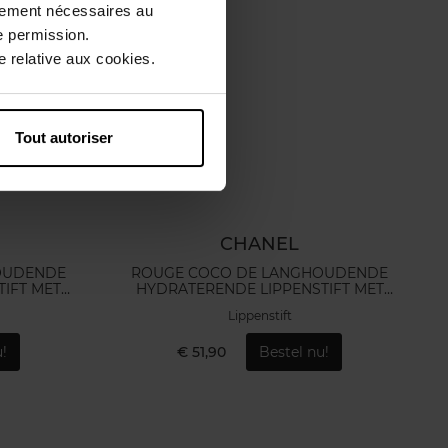
ctement nécessaires au
e permission.
 relative aux cookies.
Tout autoriser
CHANEL
OUDENDE
ROUGE COCO DE LANGHOUDENDE
IFT MET
HYDRATERENDE LIPPENSTIFT MET
SATIJNGLANS
Lippenstift
!
€ 51,90
Bestel nu!