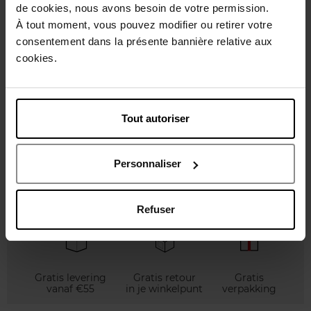
de cookies, nous avons besoin de votre permission.
À tout moment, vous pouvez modifier ou retirer votre
consentement dans la présente bannière relative aux
SOL DE JANEIRO
SOL DE JANEIRO
cookies.
Bom dia jetset
Beija bloemen jetset
Tout autoriser
€ 31,90
€ 31,90
Bestel nu!
Bestel nu!
Personnaliser
Refuser
Gratis levering
Gratis retour
Gratis
vanaf €55
in je winkelpunt
verpakking