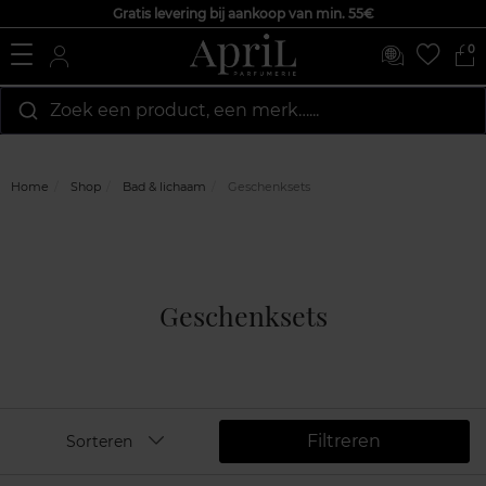
Gratis levering bij aankoop van min. 55€
0
Zoek een product, een merk…...
Home
Shop
Bad & lichaam
Geschenksets
Geschenksets
Filtreren
Sorteren