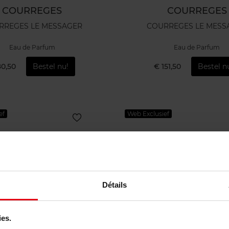
COURREGES
COURREGES
RREGES LE MESSAGER
COURREGES LE MESS
Eau de Parfum
Eau de Parfum
80,50
Bestel nu!
€ 151,50
Bestel n
ef
Web Exclusief
Détails
ies.