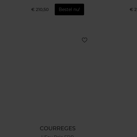
€ 210,50
Bestel nu!
€ 2
COURREGES