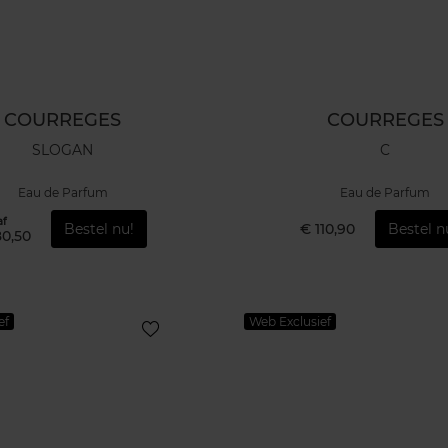
COURREGES
COURREGES
SLOGAN
C
Eau de Parfum
Eau de Parfum
af
Bestel nu!
€ 110,90
Bestel n
80,50
ef
Web Exclusief