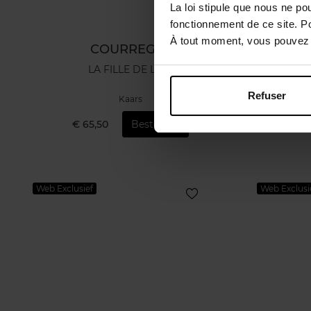
La loi stipule que nous ne po
fonctionnement de ce site. P
À tout moment, vous pouvez m
COURREGES
LA FILLE DE L'AIR
Refuser
Kaars
€ 65,50
Bestel nu!
€ 1
Web Exclusief
Web Exclusi