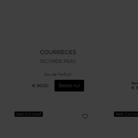
COURREGES
SECONDE PEAU
Eau de Parfum
Van
€ 80,50
Bestel nu!
€ 
Web Exclusief
Web Exclusi