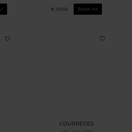
u!
€ 210,50
Bestel nu!
COURREGES