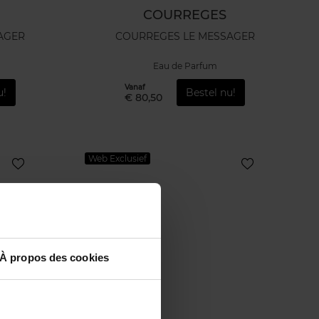
COURREGES
AGER
COURREGES LE MESSAGER
Eau de Parfum
Vanaf
u!
Bestel nu!
€ 80,50
Web Exclusief
À propos des cookies