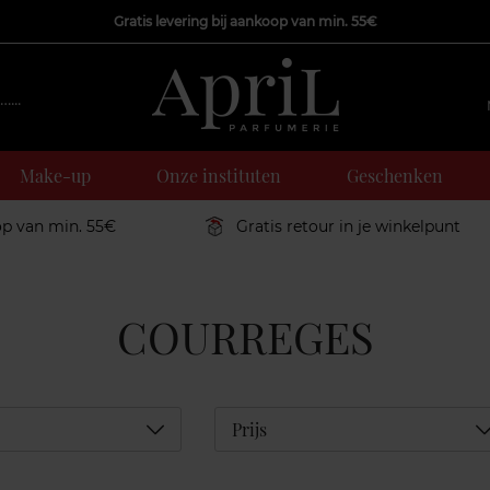
Gratis levering bij aankoop van min. 55€
Make-up
Onze instituten
Geschenken
op van min. 55€
Gratis retour in je winkelpunt
COURREGES
Déplier
D
Prijs