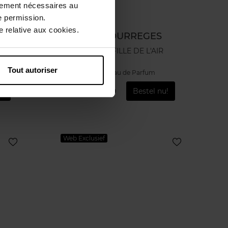
ctement nécessaires au
e permission.
 relative aux cookies.
COURREGES
LA FILLE DE L'AIR
Tout autoriser
Eau de Parfum
u!
€ 80,50
Bestel nu!
Web Exclusief