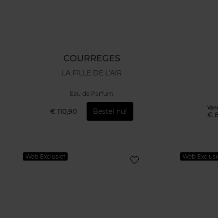
COURREGES
LA FILLE DE L'AIR
Eau de Parfum
Van
€ 110,90
Bestel nu!
€ 
Web Exclusief
Web Exclusi