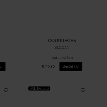
COURREGES
SLOGAN
Eau de Parfum
u!
€ 110,90
Bestel nu!
Web Exclusief