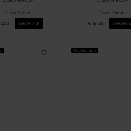
L'Eau Pale EDP
L'Eau Pale EDP
Eau de Parfum
Eau de Parfum
80,50
Bestel nu!
€ 151,50
Bestel n
ef
Web Exclusief