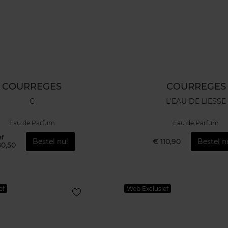
COURREGES
COURREGES
C
L'EAU DE LIESSE
Eau de Parfum
Eau de Parfum
af
Bestel nu!
€ 110,90
Bestel n
80,50
ef
Web Exclusief