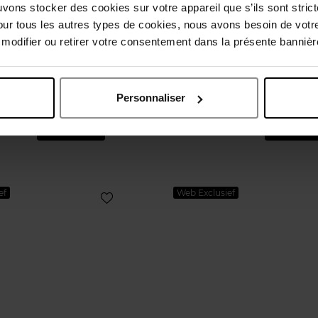
uvons stocker des cookies sur votre appareil que s’ils sont stri
our tous les autres types de cookies, nous avons besoin de votr
odifier ou retirer votre consentement dans la présente bannière
COURREGES
COURREGES
L'EMPREINTE
SECONDE-PEAU
Personnaliser
Eau de Parfum
Kaars
10,90
Bestel nu!
€ 65,50
Bestel n
ef
Web Exclusief