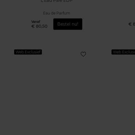
L'Eau Pale EDP
Eau de Parfum
Vanaf
Bestel nu!
€ 
€ 80,50
Web Exclusief
Web Exclusi