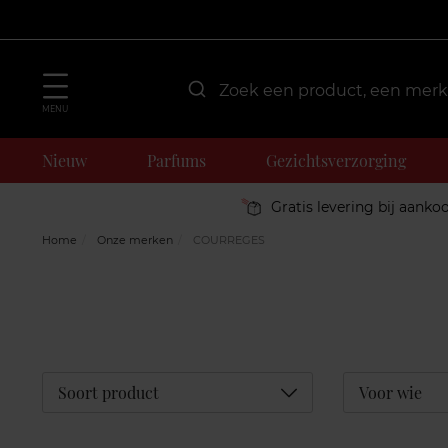
MENU
Nieuw
Parfums
Gezichtsverzorging
Gratis levering bij aanko
Home
Onze merken
COURREGES
Déplier
Soort product
Voor wie