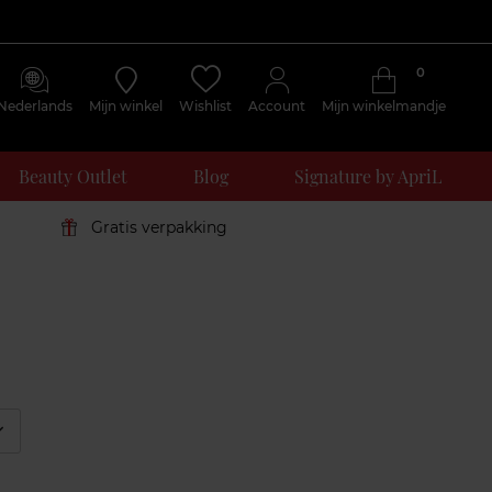
0
Nederlands
Mijn winkel
Wishlist
Account
Mijn winkelmandje
Beauty Outlet
Blog
Signature by ApriL
Gratis verpakking
éplier