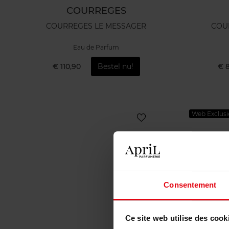
COURREGES
COURREGES LE MESSAGER
COU
Eau de Parfum
€ 110,90
Bestel nu!
€ 
Web Exclusi
Consentement
Ce site web utilise des cook