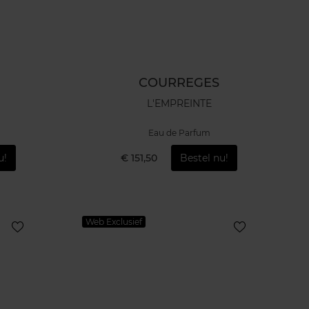
COURREGES
L'EMPREINTE
Eau de Parfum
u!
€ 151,50
Bestel nu!
Web Exclusief