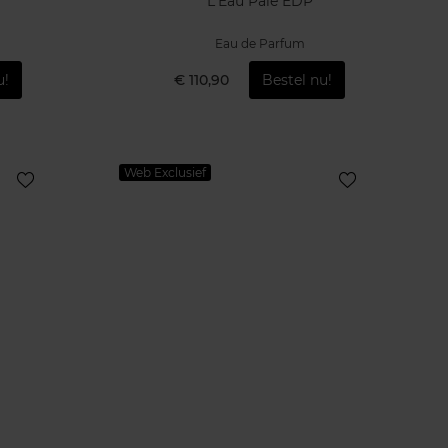
L'Eau Pale EDP
Eau de Parfum
u!
€ 110,90
Bestel nu!
Web Exclusief