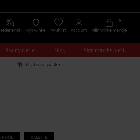
0
Nederlands
Mijn winkel
Wishlist
Account
Mijn winkelmandje
Beauty Outlet
Blog
Signature by ApriL
Gratis verpakking
& KHÔL
PALETTE