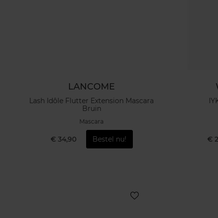
LANCOME
Lash Idôle Flutter Extension Mascara
IY
Bruin
Mascara
€ 34,90
Bestel nu!
€ 