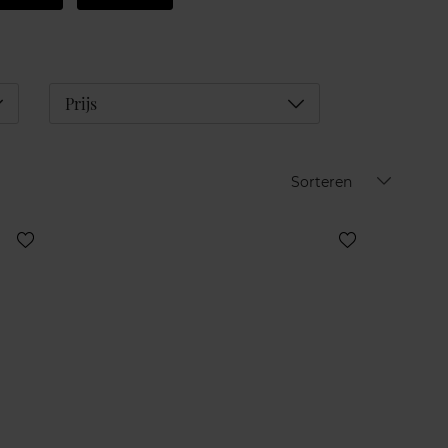
éplier
Déplier
Prijs
Sorteren