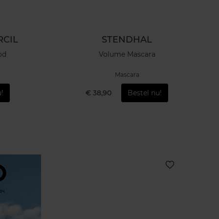
RCIL
STENDHAL
od
Volume Mascara
Mascara
!
€ 38,90
Bestel nu!