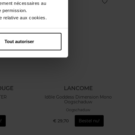
ctement nécessaires au
e permission.
 relative aux cookies.
Tout autoriser
OUGE
LANCOME
TER
Idôle Goddess Dimension Mono
Oogschaduw
Oogschaduw
!
€ 29,70
Bestel nu!