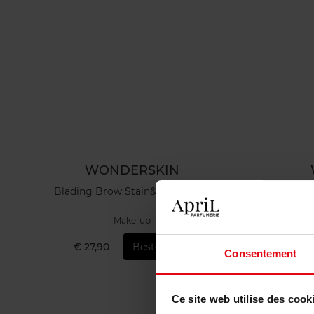
WONDERSKIN
Blading Brow Stain&go Masque
Make-up
€ 27,90
Bestel nu!
€ 
Consentement
Ce site web utilise des cook