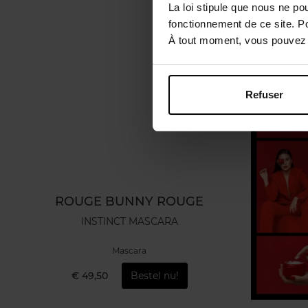
La loi stipule que nous ne po
fonctionnement de ce site. P
À tout moment, vous pouvez m
Refuser
ROUGE BUNNY ROUGE
INSTINCT MASCARA
Mascara
€ 49,50
Bestel nu!