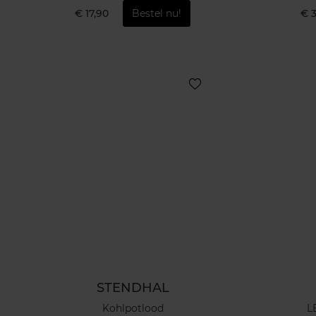
€ 17,90
Bestel nu!
€ 
STENDHAL
Kohlpotlood
L