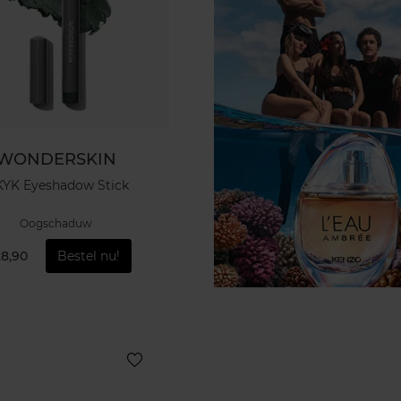
WONDERSKIN
KYK Eyeshadow Stick
Oogschaduw
28,90
Bestel nu!