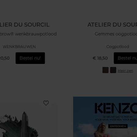
LIER DU SOURCIL
ATELIER DU SOU
brow® wenkbrauwpotlood
Gemmes oogpotlo
WENKBRAUWEN
Oogpotlood
20,50
Bestel nu!
€ 18,50
Bestel nu
Meer zien