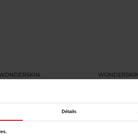
WONDERSKIN
WONDERSKI
1440 Eyeliner
Power'Full Mascar
Eyeliner
Mascara
23,50
Bestel nu!
€ 27,90
Bestel n
Détails
ies.