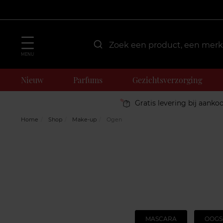
MENU
Nieuw
Parfums
Gezichtsverzorging
Gratis levering bij aanko
Home
Shop
Make-up
Ogen
MASCARA
OOG