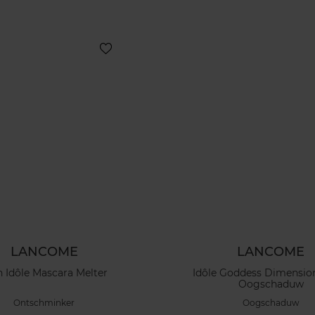
LANCOME
LANCOME
h Idôle Mascara Melter
Idôle Goddess Dimensi
Oogschaduw
Ontschminker
Oogschaduw