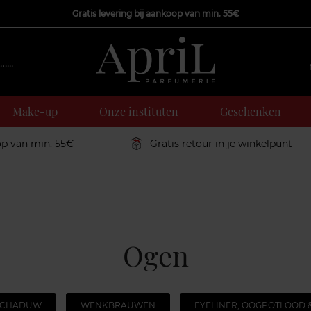
Gratis levering bij aankoop van min. 55€
Make-up
Onze instituten
Geschenken
op van min. 55€
Gratis retour in je winkelpunt
Ogen
SCHADUW
WENKBRAUWEN
EYELINER, OOGPOTLOOD 