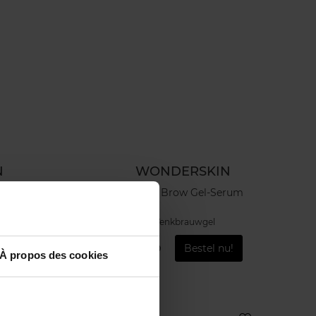
N
WONDERSKIN
a
Dream Brow Gel-Serum
Wenkbrauwgel
u!
€ 26,90
Bestel nu!
À propos des cookies