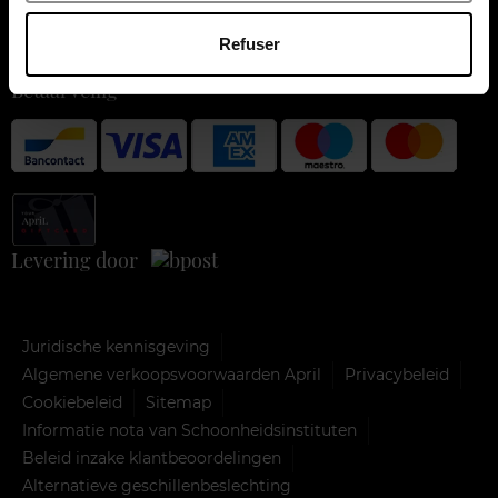
Klantendienst
Refuser
Betaal veilig
Levering door
Juridische kennisgeving
Algemene verkoopsvoorwaarden April
Privacybeleid
Cookiebeleid
Sitemap
Informatie nota van Schoonheidsinstituten
Beleid inzake klantbeoordelingen
Alternatieve geschillenbeslechting