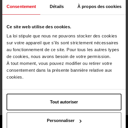
Consentement
Détails
À propos des cookies
Ce site web utilise des cookies.
La loi stipule que nous ne pouvons stocker des cookies
sur votre appareil que s’ils sont strictement nécessaires
TARTINE & CHOCOLAT
au fonctionnement de ce site. Pour tous les autres types
de cookies, nous avons besoin de votre permission.
PTISENBON
À tout moment, vous pouvez modifier ou retirer votre
consentement dans la présente bannière relative aux
Eau de Toilette
cookies.
€ 45,90
Bestel nu!
Tout autoriser
Personnaliser
Over ons