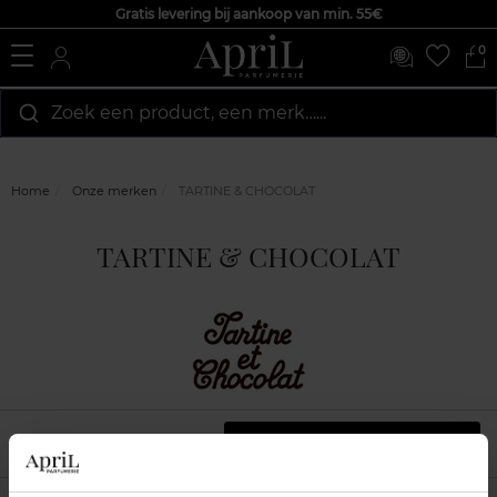
Gratis levering bij aankoop van min. 55€
0
Zoek een product, een merk…...
Home
Onze merken
TARTINE & CHOCOLAT
TARTINE & CHOCOLAT
Filtreren
Sorteren