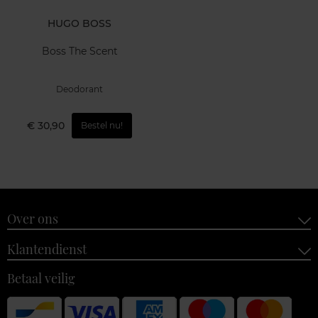
HUGO BOSS
Boss The Scent
Deodorant
€ 30,90
Bestel nu!
Over ons
Klantendienst
Betaal veilig