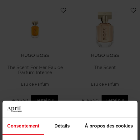
HUGO BOSS
HUGO BOSS
The Scent For Her Eau de
The Scent
Parfum Intense
Eau de Parfum
Eau de Parfum
€ 75,50
€ 66,50
Bestel nu!
Bestel nu!
Consentement
Détails
À propos des cookies