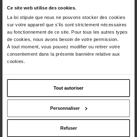
Ce site web utilise des cookies.
La loi stipule que nous ne pouvons stocker des cookies
HUGO BOSS
HUGO BOSS
sur votre appareil que s’ils sont strictement nécessaires
au fonctionnement de ce site. Pour tous les autres types
The Scent
Alive Absolu Parfum Intense
de cookies, nous avons besoin de votre permission.
À tout moment, vous pouvez modifier ou retirer votre
Eau de Toilette
Eau de Parfum
consentement dans la présente bannière relative aux
cookies.
€ 65,00
€ 81,90
Bestel nu!
Bestel nu!
€ 91,90
Tout autoriser
Personnaliser
Refuser
HUGO BOSS
HUGO BOSS