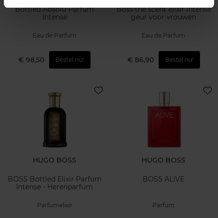
Bottled Absolu Parfum
Boss the scent elixir intense
Intense
geur voor vrouwen
Eau de Parfum
Eau de Parfum
€ 98,50
€ 86,90
Bestel nu!
Bestel nu!
HUGO BOSS
HUGO BOSS
BOSS Bottled Elixir Parfum
BOSS ALIVE
Intense - Herenparfum
Parfumelixir
Parfum