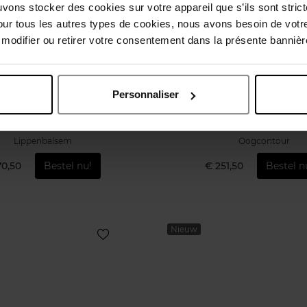
uvons stocker des cookies sur votre appareil que s’ils sont stri
our tous les autres types de cookies, nous avons besoin de votr
odifier ou retirer votre consentement dans la présente bannière
SENSAI
SENSAI
Personnaliser
Total Lip Treatment
Oogcontourverzorging To
Treatment 35 Ml
Lippenbalsem
Oogcontour
70,50
Bestel nu!
€ 251,50
Bestel n
Nieuw