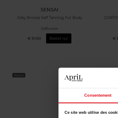
SENSAI
Silky Bronze Self Tanning For Body
CONTO
Zelfbruiner
€ 91,90
Bestel nu!
€ 
Nieuw
Nieuw
Consentement
Ce site web utilise des cook