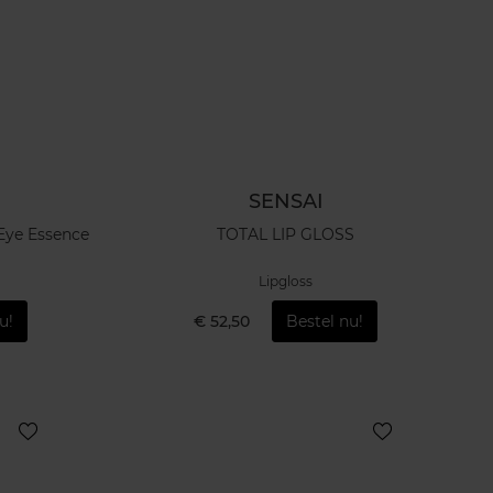
SENSAI
Eye Essence
TOTAL LIP GLOSS
Lipgloss
u!
€ 52,50
Bestel nu!