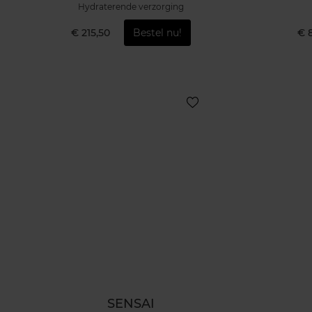
Hydraterende verzorging
€ 215,50
Bestel nu!
€ 
SENSAI