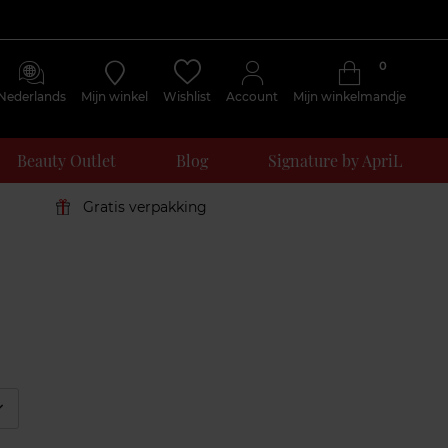
0
Nederlands
Mijn winkel
Wishlist
Account
Mijn winkelmandje
Beauty Outlet
Blog
Signature by ApriL
Gratis verpakking
éplier