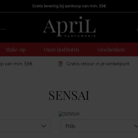
Gratis levering bij aankoop van min. 55€
Make-up
Onze instituten
Geschenken
op van min. 55€
Gratis retour in je winkelpunt
SENSAI
Déplier
D
Prijs