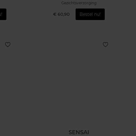
Gezichtsverzorging
u!
€ 60,90
Bestel nu!
SENSAI