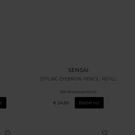
SENSAI
H
STYLING EYEBROW PENCIL- REFILL
Wenkbrauwpotlood
u!
€ 24,50
Bestel nu!