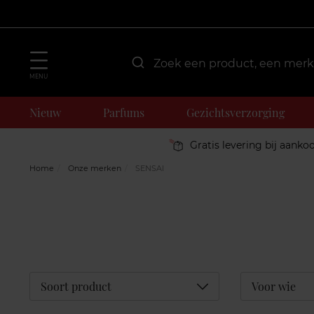
MENU
Nieuw
Parfums
Gezichtsverzorging
Gratis levering bij aanko
Home
Onze merken
SENSAI
Déplier
Soort product
Voor wie