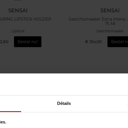
SENSAI
SENSAI
URING LIPSTICK HOLDER
Gezichtsmasker Extra Intens.
75 Ml
Lipstick
Gezichtsmasker
12,90
Bestel nu!
€ 154,00
Bestel n
Nieuw
Détails
ies.