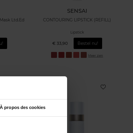
SENSAI
 Mask Ltd.Ed
CONTOURING LIPSTICK (REFILL)
Lipstick
u!
€ 33,90
Bestel nu!
Meer zien
Nieuw
À propos des cookies