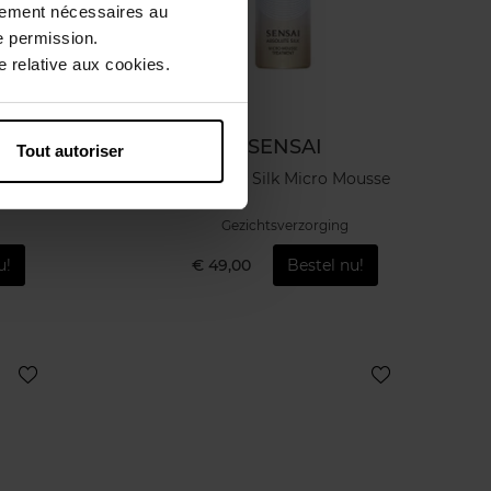
ctement nécessaires au
e permission.
 relative aux cookies.
SENSAI
Tout autoriser
tal Eye
Absolute Silk Micro Mousse
Gezichtsverzorging
u!
€ 49,00
Bestel nu!