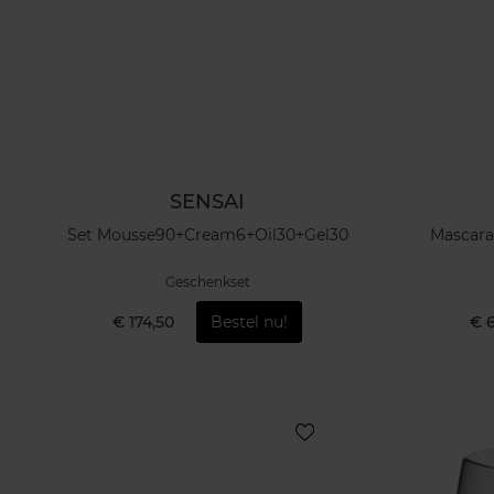
SENSAI
Set Mousse90+Cream6+Oil30+Gel30
Mascara
Geschenkset
€ 174,50
Bestel nu!
€ 