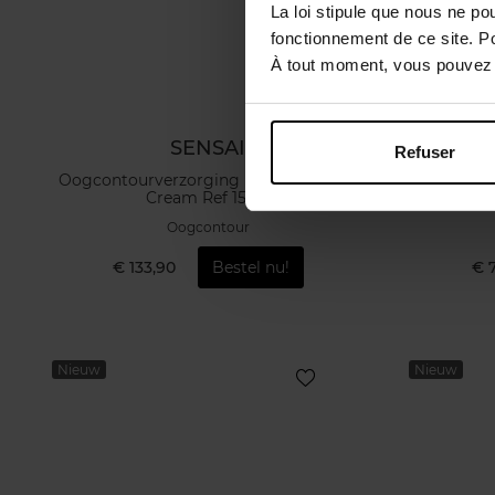
La loi stipule que nous ne po
fonctionnement de ce site. P
À tout moment, vous pouvez m
SENSAI
Refuser
Oogcontourverzorging Melty Rich Eye
Cream Ref 15 Ml
Oogcontour
€ 133,90
Bestel nu!
€ 
Nieuw
Nieuw