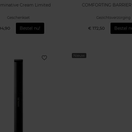
luminative Cream Limited
COMFORTING BARRIER
Geschenkset
Gezichtsverzorging
94,90
Bestel nu!
€ 172,50
Bestel n
Nieuw