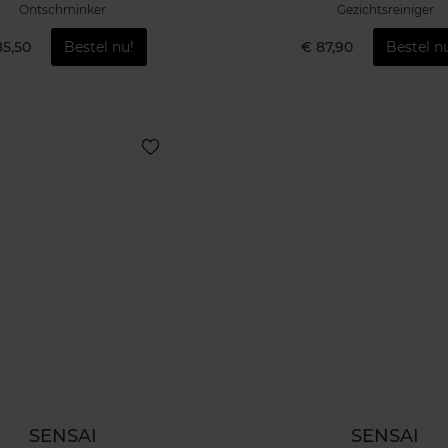
Ontschminker
Gezichtsreiniger
85,50
Bestel nu!
€ 87,90
Bestel n
SENSAI
SENSAI