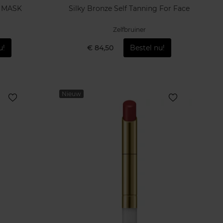
 MASK
Silky Bronze Self Tanning For Face
Zelfbruiner
u!
€ 84,50
Bestel nu!
Nieuw