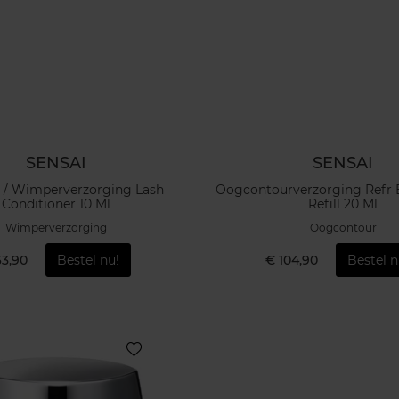
SENSAI
SENSAI
 / Wimperverzorging Lash
Oogcontourverzorging Refr 
Conditioner 10 Ml
Refill 20 Ml
Wimperverzorging
Oogcontour
63,90
Bestel nu!
€ 104,90
Bestel n