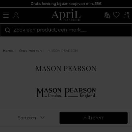
Gratis levering bij aankoop van min. 55€
0
Zoek een product, een merk…...
Home
Onze merken
MASON PEARSON
MASON PEARSON
Filtreren
Sorteren