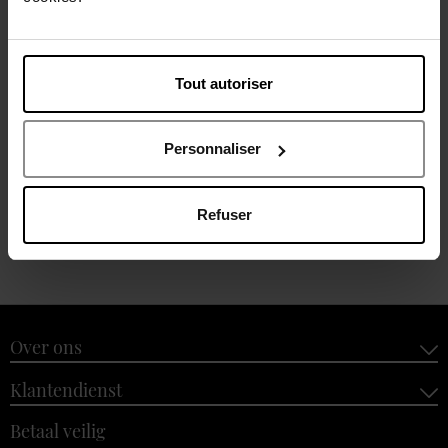
MASON PEARSON
Tout autoriser
Pocket Bristle Poils de
sanglier B4
Personnaliser
Haarborstel
Refuser
€ 107,50
Bestel nu!
Over ons
Klantendienst
Betaal veilig