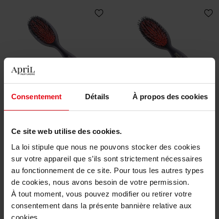
MASON PEARSON
MASON PEARSON
Consentement
Détails
À propos des cookies
Handy Mixte Bristle et Nylon
Pocket mixte Sanglier/Nylon
BN3
BN4
Haarborstel
Haarborstel
Ce site web utilise des cookies.
La loi stipule que nous ne pouvons stocker des cookies
€ 132,50
€ 95,50
Bestel nu!
Bestel nu!
sur votre appareil que s’ils sont strictement nécessaires
au fonctionnement de ce site. Pour tous les autres types
de cookies, nous avons besoin de votre permission.
À tout moment, vous pouvez modifier ou retirer votre
consentement dans la présente bannière relative aux
cookies.