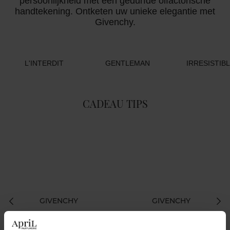
persoonlijkheid met een gedurfde olfactorische
handtekening. Ontketen uw unieke elegantie met
Givenchy.
L'INTERDIT
GENTLEMAN
IRRESISTIB
CADEAU TIPS
GIVENCHY
GIVENCHY
L'INTERDIT ABSOLU
L'INTERDIT