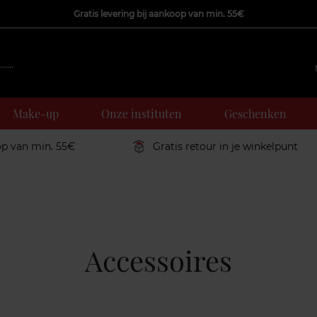
Gratis levering bij aankoop van min. 55€
Make-up
Onze instituten
Geschenken
op van min. 55€
Gratis retour in je winkelpunt
Accessoires