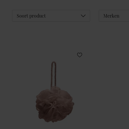
Déplier
Soort product
Merken