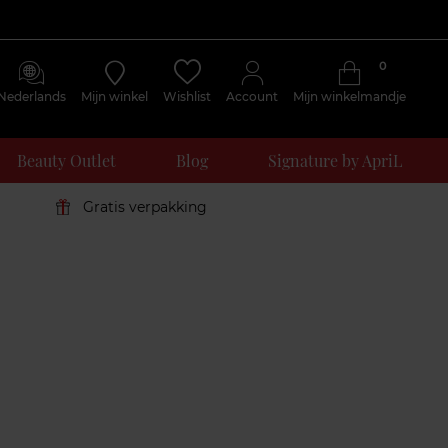
0
Nederlands
Mijn winkel
Wishlist
Account
Mijn winkelmandje
Beauty Outlet
Blog
Signature by ApriL
Gratis verpakking