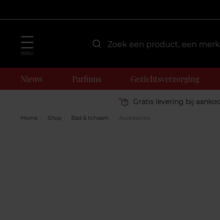
MENU
Nieuw
Parfums
Gezichtsverzorging
Gratis levering bij aanko
Home
Shop
Bad & lichaam
Accessoires