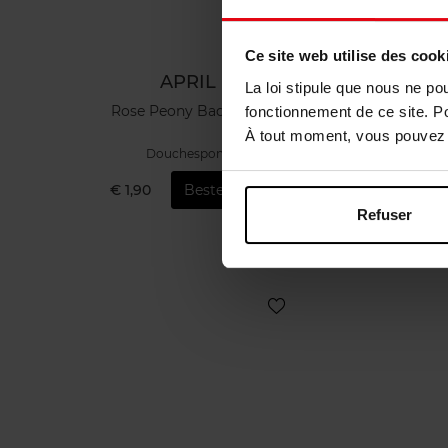
Ce site web utilise des cook
APRIL
La loi stipule que nous ne po
Rose Peony Badspons
Mo
fonctionnement de ce site. P
À tout moment, vous pouvez m
Douchespons
€ 1,90
Bestel nu!
€ 
Refuser