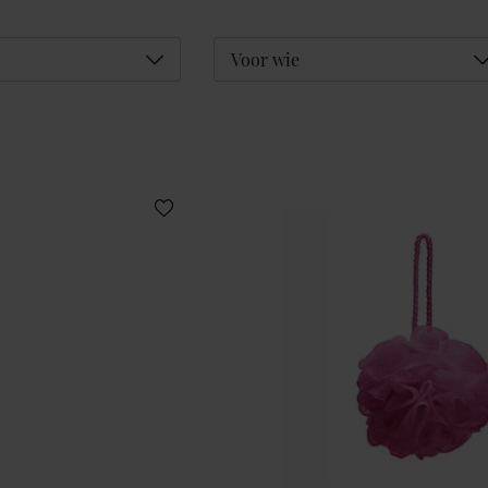
Déplier
D
Voor wie