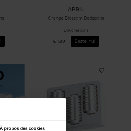
APRIL
ns
Orange Blossom Badspons
Douchespons
!
€ 1,90
Bestel nu!
À propos des cookies