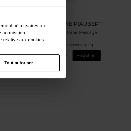
JEANNE PIAUBERT
ctement nécessaires au
Gym-Toner Massage
e permission.
 relative aux cookies.
Gezichtsverzorging
€ 49,50
Bestel nu!
Tout autoriser