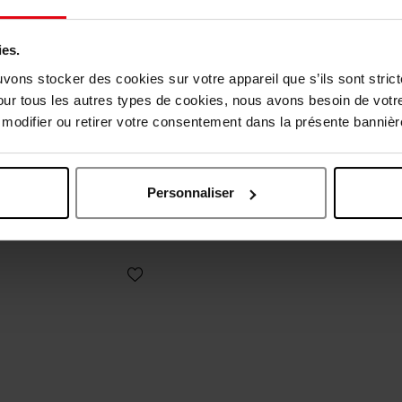
ies.
APRIL
uvons stocker des cookies sur votre appareil que s’ils sont stri
noi Ylang Badspons
our tous les autres types de cookies, nous avons besoin de votr
odifier ou retirer votre consentement dans la présente bannière
Douchespons
1,90
Bestel nu!
Personnaliser