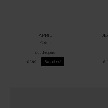
APRIL
JE
Coton
Douchespons
€ 1,90
Bestel nu!
€ 