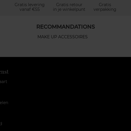
Gratis levering
Gratis retour
Gratis
vanaf €55
in je winkelpunt
verpakking
RECOMMANDATIONS
MAKE UP ACCESSOIRES
enst
aart
elen
d