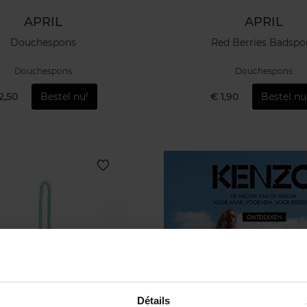
APRIL
APRIL
Douchespons
Red Berries Badspo
Douchespons
Douchespons
2,50
Bestel nu!
€ 1,90
Bestel nu
Détails