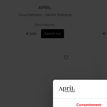
APRIL
Douchebloem - Vanille Kastanje
Douchespons
€ 2,50
Bestel nu!
€ 
Consentement