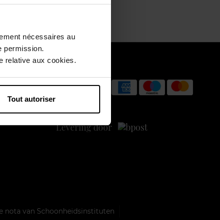
ctement nécessaires au
e permission.
 relative aux cookies.
Betaal veilig
Tout autoriser
Levering door
e nota van Schoonheidsinstituten