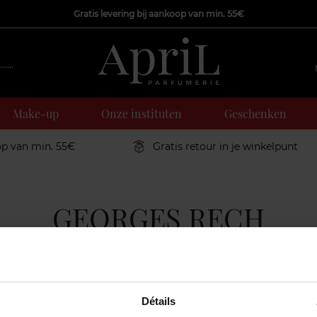
Gratis levering bij aankoop van min. 55€
Make-up
Onze instituten
Geschenken
op van min. 55€
Gratis retour in je winkelpunt
GEORGES RECH
Détails