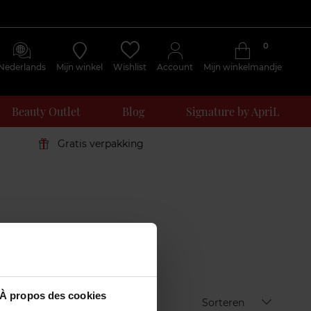
0
Nederlands
Mijn winkel
Wishlist
Account
Mijn winkelmandje
Beauty Outlet
Blog
Signature by ApriL
Gratis verpakking
À propos des cookies
Sorteren