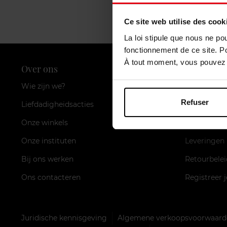
Ce site web utilise des cook
La loi stipule que nous ne po
fonctionnement de ce site. P
À tout moment, vous pouvez m
Over ons
Klantendi
Wie zijn we?
Loyaliteitsk
Refuser
Liefdadigheidsacties
FAQ
Onze winkels
Betaalmidd
Onze instituten
Leveringen
Bij ons werken
Retourbelei
Ons contacteren
Registreer 
Juridische kennisgeving
Algemene verkoopsvoorwaarde