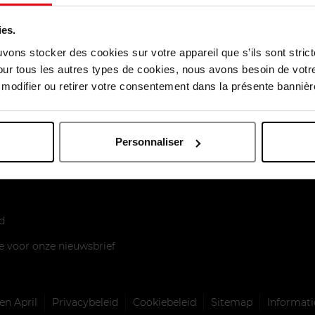
ies.
uvons stocker des cookies sur votre appareil que s’ils sont stri
our tous les autres types de cookies, nous avons besoin de votr
odifier ou retirer votre consentement dans la présente bannière
enst
aart
Personnaliser
elen
d
je voor onze nieuwsbrief
n April
Privacybeleid
Cookiebeleid
Sitemap
Informati