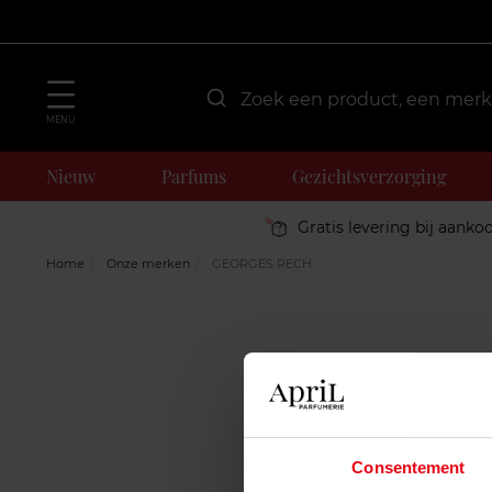
MENU
Nieuw
Parfums
Gezichtsverzorging
Gratis levering bij aanko
Home
Onze merken
GEORGES RECH
Consentement