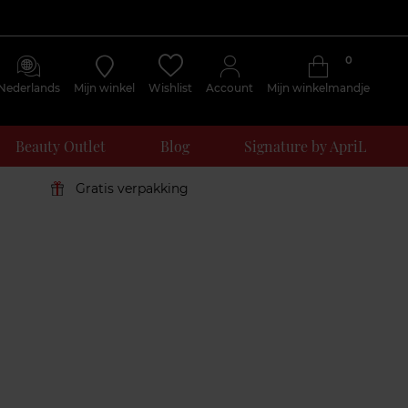
0
Nederlands
Mijn winkel
Wishlist
Account
Mijn winkelmandje
Beauty Outlet
Blog
Signature by ApriL
Gratis verpakking