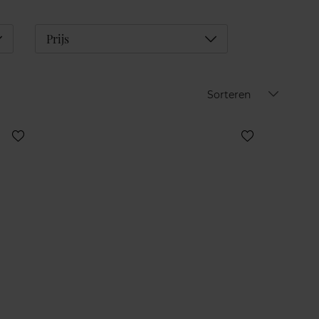
éplier
Déplier
Prijs
Sorteren