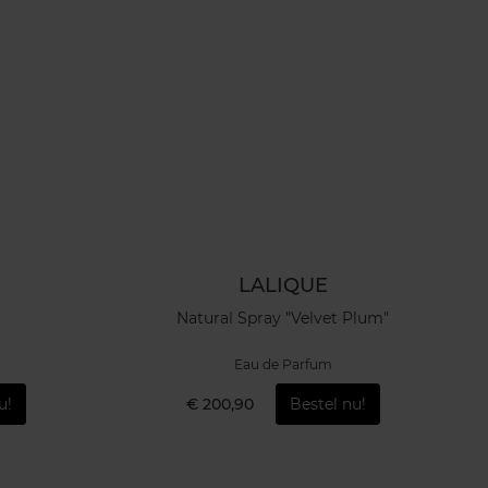
LALIQUE
Natural Spray "Velvet Plum"
Eau de Parfum
u!
€ 200,90
Bestel nu!