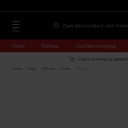
MENU
Nieuw
Parfums
Gezichtsverzorging
Gratis levering bij aanko
Home
Shop
Parfums
Mixed
Geuren