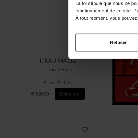
La loi stipule que nous ne po
fonctionnement de ce site. P
À tout moment, vous pouvez m
Refuser
L'EAU MALIZ
Church Bells
Eau de Parfum
€ 160,50
Bestel nu!