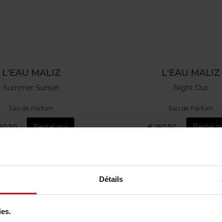
L'EAU MALIZ
L'EAU MALIZ
Summer Sunset
Night Out
Eau de Parfum
Eau de Parfum
60,50
Bestel nu!
€ 160,50
Bestel n
Détails
ies.