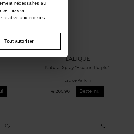
ctement nécessaires au
e permission.
 relative aux cookies.
Tout autoriser
LALIQUE
Natural Spray "Electric Purple"
Eau de Parfum
u!
€ 200,90
Bestel nu!