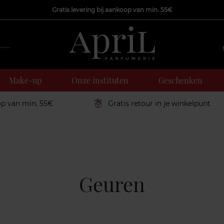
Gratis levering bij aankoop van min. 55€
Make-up
Onze instituten
Geschenken
op van min. 55€
Gratis retour in je winkelpunt
Geuren