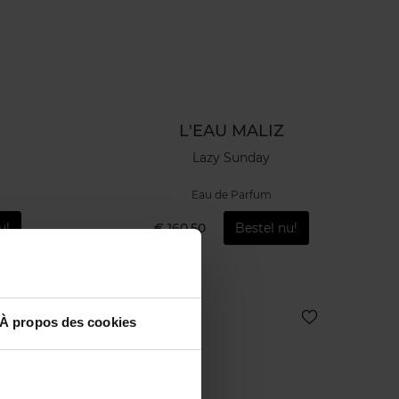
L'EAU MALIZ
Lazy Sunday
Eau de Parfum
u!
€ 160,50
Bestel nu!
À propos des cookies