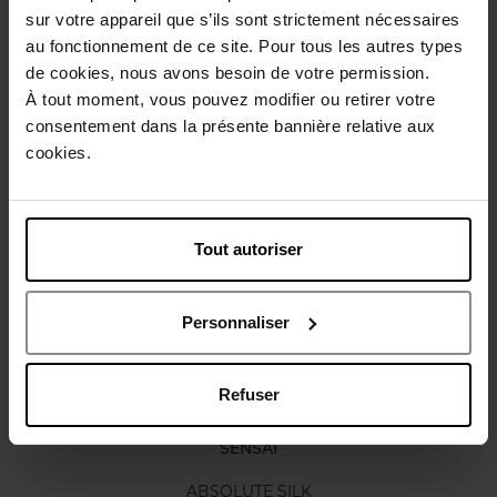
Conseil d'utilisation
sur votre appareil que s’ils sont strictement nécessaires
au fonctionnement de ce site. Pour tous les autres types
de cookies, nous avons besoin de votre permission.
Caractéristiques
À tout moment, vous pouvez modifier ou retirer votre
consentement dans la présente bannière relative aux
cookies.
Avis client
Politique relative aux avis des clients
Vous aimerez peut-être
Tout autoriser
Personnaliser
Refuser
SENSAI
ABSOLUTE SILK