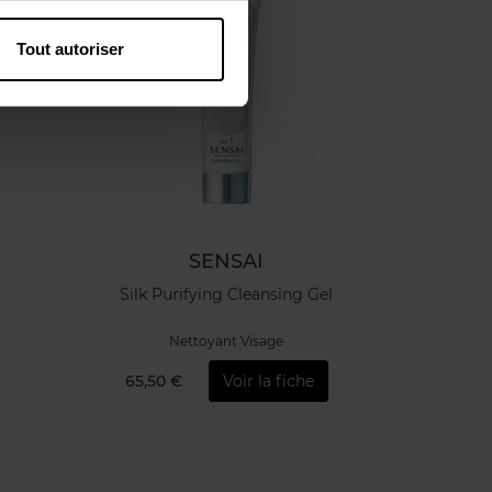
Tout autoriser
SENSAI
Silk Purifying Cleansing Gel
Nettoyant Visage
65,50 €
Voir la fiche