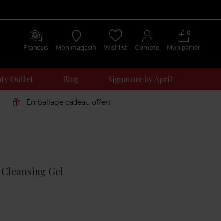
0
Français
Mon magasin
Wishlist
Compte
Mon panier
ty Outlet
Blog
Signature by ApriL
Emballage cadeau offert
Avis
clients
g Cleansing Gel