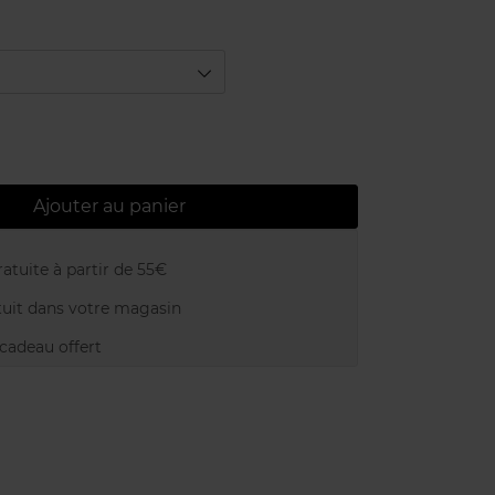
Ajouter au panier
atuite à partir de 55€
uit dans votre magasin
adeau offert