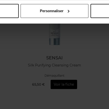
Personnaliser
SENSAI
Silk Purifying Cleansing Cream
Démaquillant
65,50 €
Voir la fiche