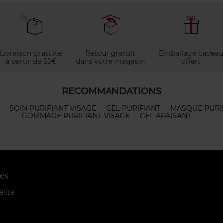
Livraison gratuite
Retour gratuit
Emballage cadeau
à partir de 55€
dans votre magasin
offert
RECOMMANDATIONS
SOIN PURIFIANT VISAGE
GEL PURIFIANT
MASQUE PURI
GOMMAGE PURIFIANT VISAGE
GEL APAISANT
es
élité