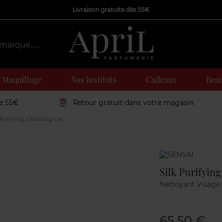
Livraison gratuite dès 55€
Maquillage
Nos instituts
Cadeaux
Beau
de 55€
Retour gratuit dans votre magasin
 Purifying Cleansing Gel
Marque
Silk Purifyin
Nettoyant Visage
65,50 €