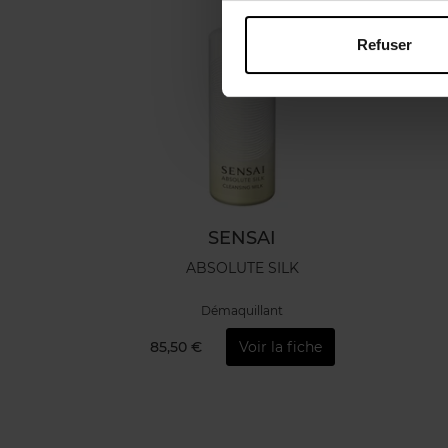
Refuser
SENSAI
ABSOLUTE SILK
Démaquillant
85,50 €
Voir la fiche