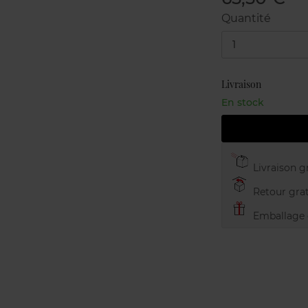
Quantité
1
Livraison
En stock
Livraison gr
Retour grat
Emballage c