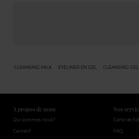
CLEANSING MILK
EYELINER EN GEL
CLEANSING GEL
À propos de nous
Nos servic
Qui sommes nous?
Carte de fid
Caritatif
FAQ