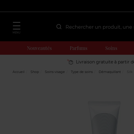
MENU
Nouveautés
Parfums
Soins
Livraison gratuite à partir 
Accueil
Shop
Soins visage
Type de soins
Démaquillant
Silk