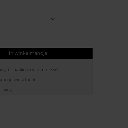
In winkelmandje
ring bij aankoop van min. 55€
r in je winkelpunt
akking