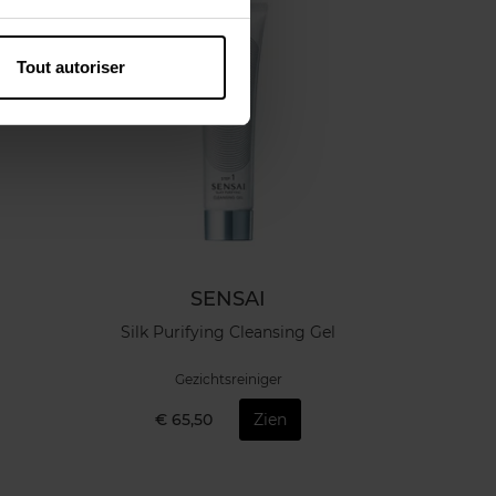
Tout autoriser
SENSAI
Silk Purifying Cleansing Gel
Gezichtsreiniger
€ 65,50
Zien