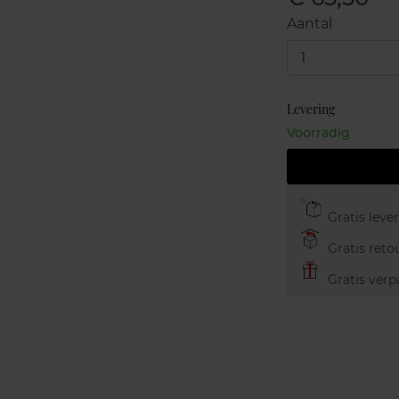
Aantal
1
Levering
Voorradig
Gratis leve
Gratis retou
Gratis verp