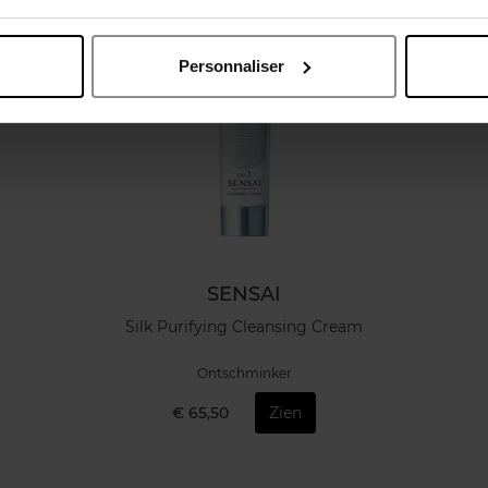
Personnaliser
SENSAI
Silk Purifying Cleansing Cream
Ontschminker
€ 65,50
Zien