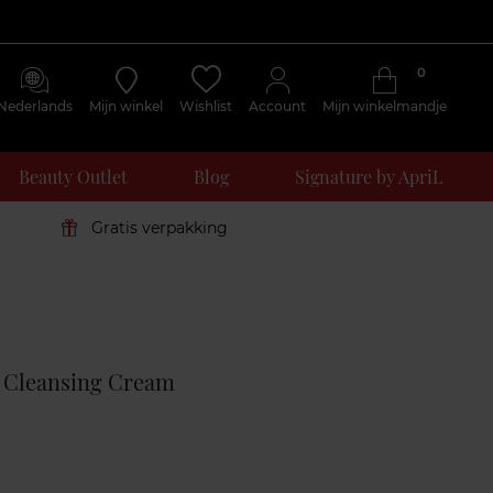
0
Nederlands
Mijn winkel
Wishlist
Account
Mijn winkelmandje
Beauty Outlet
Blog
Signature by ApriL
Gratis verpakking
Klantenreviews
g Cleansing Cream