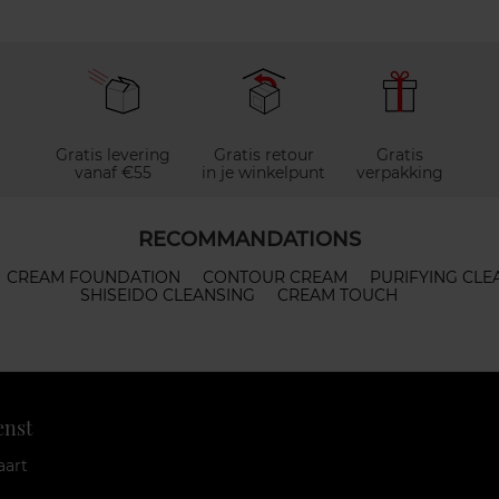
Gratis levering
Gratis retour
Gratis
vanaf €55
in je winkelpunt
verpakking
RECOMMANDATIONS
CREAM FOUNDATION
CONTOUR CREAM
PURIFYING CLE
SHISEIDO CLEANSING
CREAM TOUCH
enst
aart