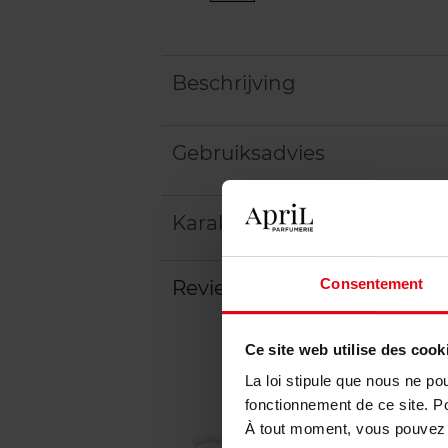
Beschrijving
Gebruiksadvies
Karakteristieken
Consentement
Review
Beleid inzake klantbeoord
Ce site web utilise des cook
La loi stipule que nous ne po
fonctionnement de ce site. P
À tout moment, vous pouvez m