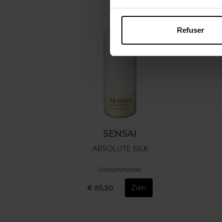
Refuser
SENSAI
ABSOLUTE SILK
Ontschminker
€ 85,50
Zien