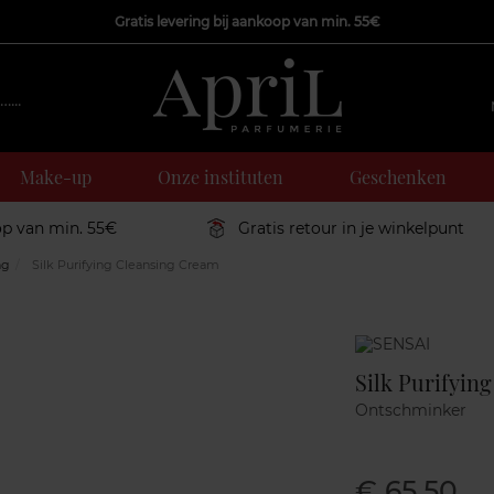
Gratis levering bij aankoop van min. 55€
Make-up
Onze instituten
Geschenken
op van min. 55€
Gratis retour in je winkelpunt
ng
Silk Purifying Cleansing Cream
Marque
Silk Purifyin
Ontschminker
€ 65,50