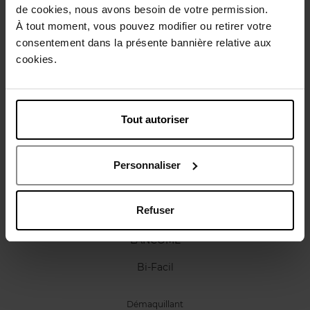
de cookies, nous avons besoin de votre permission.
Caractéristiques
À tout moment, vous pouvez modifier ou retirer votre
consentement dans la présente bannière relative aux
cookies.
Avis client
Politique relative aux avis des clients
Vous aimerez peut-être
Tout autoriser
Personnaliser
Refuser
LANCOME
Bi-Facil
Démaquillant