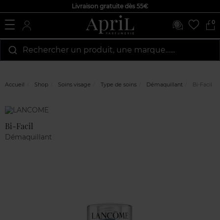
Livraison gratuite dès 55€
0
Rechercher un produit, une marque…...
Accueil
Shop
Soins visage
Type de soins
Démaquillant
Bi-Facil
Marque
Avis
clients
Bi-Facil
Démaquillant