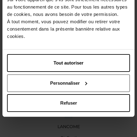
Conseil d'utilisation
au fonctionnement de ce site. Pour tous les autres types
de cookies, nous avons besoin de votre permission.
À tout moment, vous pouvez modifier ou retirer votre
Caractéristiques
consentement dans la présente bannière relative aux
cookies.
Avis client
Politique relative aux avis des clients
Tout autoriser
Vous aimerez peut-être
Personnaliser
Refuser
LANCOME