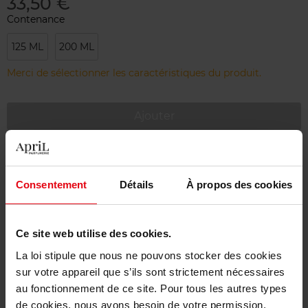
33,50 €
Contenance
125 ML
200 ML
Merci de sélectionner les caractéristiques du produit.
Ajouter
Livraison gratuite à partir de 55€
Retour gratuit dans votre magasin
Consentement
Détails
À propos des cookies
Emballage cadeau offert
Ce site web utilise des cookies.
La loi stipule que nous ne pouvons stocker des cookies
sur votre appareil que s’ils sont strictement nécessaires
Description
au fonctionnement de ce site. Pour tous les autres types
de cookies, nous avons besoin de votre permission.