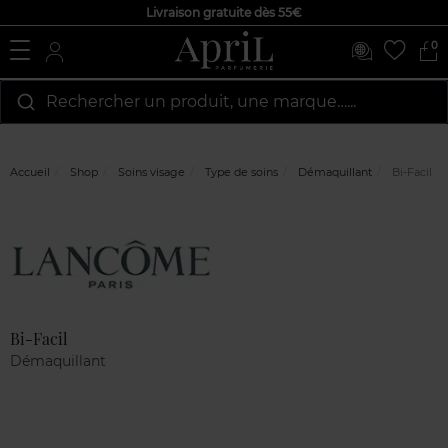
Livraison gratuite dès 55€
0
Rechercher un produit, une marque…...
Accueil
Shop
Soins visage
Type de soins
Démaquillant
Bi-Facil
Marque
Avis
clients
Bi-Facil
Démaquillant