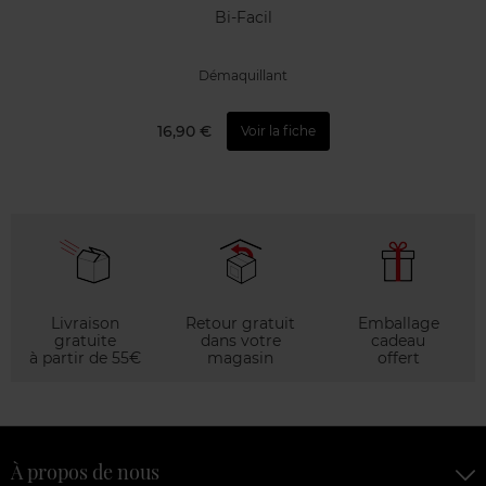
Bi-Facil
Démaquillant
16,90 €
Voir la fiche
Livraison
Retour gratuit
Emballage
gratuite
dans votre
cadeau
à partir de 55€
magasin
offert
À propos de nous