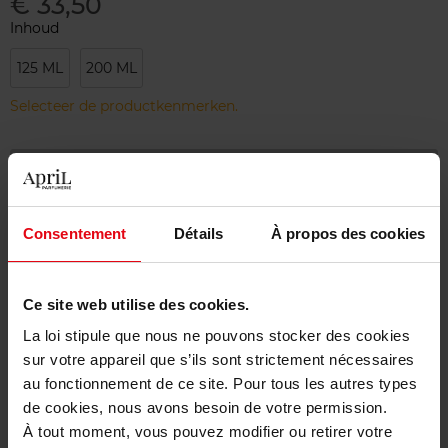
€ 33,50
Inhoud
125 ML
200 ML
Selecteer de productkenmerken.
Bestel nu!
Gratis levering bij aankoop van min. 55€
Consentement
Détails
À propos des cookies
Gratis retour in je winkelpunt
Gratis verpakking
Ce site web utilise des cookies.
La loi stipule que nous ne pouvons stocker des cookies
sur votre appareil que s’ils sont strictement nécessaires
au fonctionnement de ce site. Pour tous les autres types
de cookies, nous avons besoin de votre permission.
Beschrijving
À tout moment, vous pouvez modifier ou retirer votre