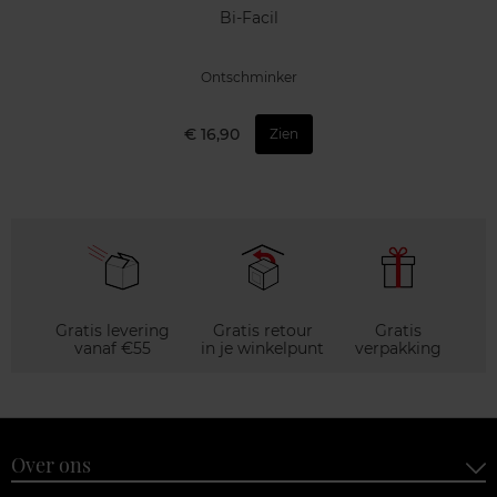
Bi-Facil
Ontschminker
€ 16,90
Zien
Gratis levering
Gratis retour
Gratis
vanaf €55
in je winkelpunt
verpakking
Over ons