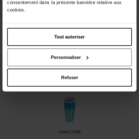
consentement dans la présente bannière relative aux
Gebruiksadvies
cookies.
Karakteristieken
Tout autoriser
Review
Personnaliser
Nog iets vergeten ?
Refuser
LANCOME