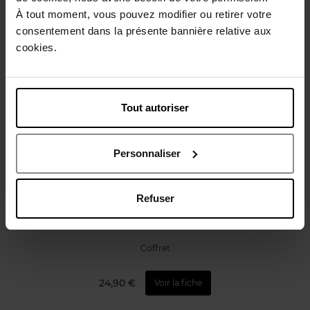
Avis client
Politique relative aux avis des clients
À tout moment, vous pouvez modifier ou retirer votre
consentement dans la présente bannière relative aux
cookies.
Vous aimerez peut-être
Tout autoriser
Personnaliser
LANCASTER
Refuser
Coffret 3 Cadeaux My Sun Kit
Coffret
24,90 €
Voir la fiche