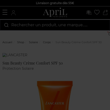
Livraison gratuite dès 55€
0
Rechercher un produit, une marque…...
Accueil
Shop
Solaire
Corps
Sun Beauty Crème Confort SPF 50
Marque
Avis
clients
Sun Beauty Crème Confort SPF 50
Protection Solaire