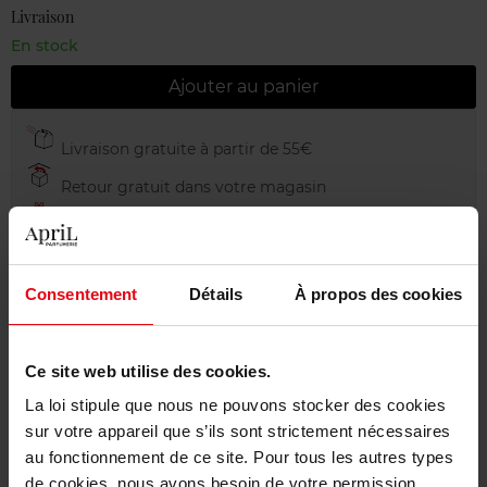
Livraison
En stock
Ajouter au panier
Livraison gratuite à partir de 55€
Retour gratuit dans votre magasin
Emballage cadeau offert
Consentement
Détails
À propos des cookies
Description
Ce site web utilise des cookies.
La loi stipule que nous ne pouvons stocker des cookies
Caractéristiques
sur votre appareil que s’ils sont strictement nécessaires
au fonctionnement de ce site. Pour tous les autres types
de cookies, nous avons besoin de votre permission.