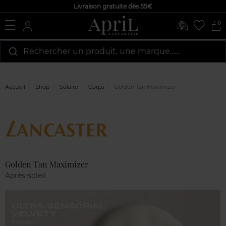
Livraison gratuite dès 55€
0
Rechercher un produit, une marque…...
Accueil
Shop
Solaire
Corps
Golden Tan Maximizer
Marque
Avis
clients
Golden Tan Maximizer
Après-soleil