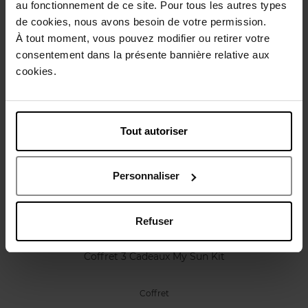
au fonctionnement de ce site. Pour tous les autres types
Caractéristiques
de cookies, nous avons besoin de votre permission.
À tout moment, vous pouvez modifier ou retirer votre
Avis client
consentement dans la présente bannière relative aux
Politique relative aux avis des clients
cookies.
Vous aimerez peut-être
Tout autoriser
Personnaliser
Refuser
LANCASTER
Coffret 3 Cadeaux My Sun Kit
Coffret