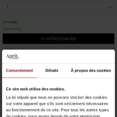
1
Levering
Voorradig
In winkelmandje
Gratis levering bij aankoop van min. 55€
Gratis retour in je winkelpunt
Consentement
Détails
À propos des cookies
Gratis verpakking
Ce site web utilise des cookies.
La loi stipule que nous ne pouvons stocker des cookies
Beschrijving
sur votre appareil que s’ils sont strictement nécessaires
au fonctionnement de ce site. Pour tous les autres types
de cookies, nous avons besoin de votre permission.