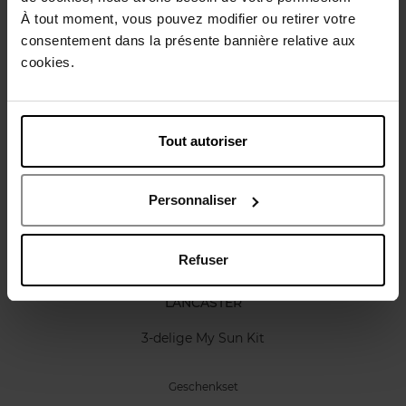
Karakteristieken
À tout moment, vous pouvez modifier ou retirer votre
consentement dans la présente bannière relative aux
cookies.
Review
Beleid inzake klantbeoordelingen
Nog iets vergeten ?
Tout autoriser
Personnaliser
Refuser
LANCASTER
3-delige My Sun Kit
Geschenkset