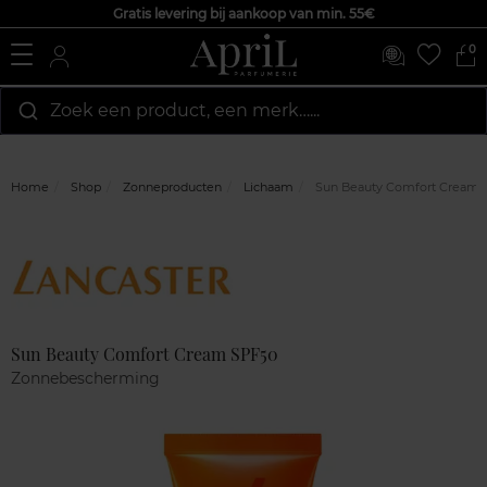
Gratis levering bij aankoop van min. 55€
0
Zoek een product, een merk…...
Home
Shop
Zonneproducten
Lichaam
Sun Beauty Comfort Cream 
Marque
Klantenreviews
Sun Beauty Comfort Cream SPF50
Zonnebescherming