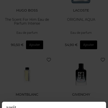
HUGO BOSS
LACOSTE
The Scent For Him Eau de
ORIGINAL AQUA
Parfum Intense
Eau de parfum
Eau de parfum
90,50 €
54,90 €
Ajouter
Ajouter
MONTBLANC
GIVENCHY
Montblanc Collection Neroli
GENTLEMAN SOCIETY EAU
Letters 125ml
DE PARFUM SPORT