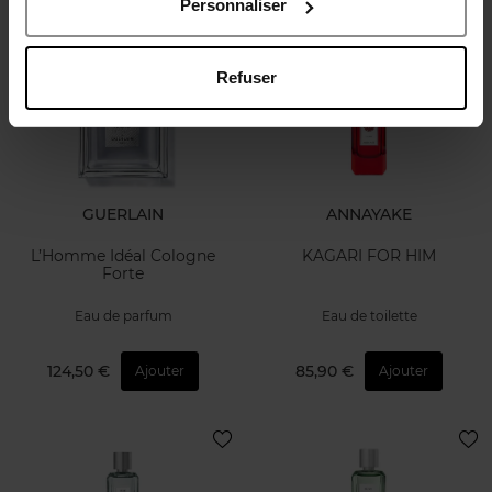
Personnaliser
Refuser
GUERLAIN
ANNAYAKE
L’Homme Idéal Cologne
KAGARI FOR HIM
Forte
Eau de parfum
Eau de toilette
124,50 €
85,90 €
Ajouter
Ajouter