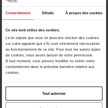
Eau de parfum
Eau de parfum
Consentement
Détails
À propos des cookies
130,50 €
86,50 €
Ajouter
Ajouter
Ce site web utilise des cookies.
La loi stipule que nous ne pouvons stocker des cookies
sur votre appareil que s’ils sont strictement nécessaires
au fonctionnement de ce site. Pour tous les autres types
de cookies, nous avons besoin de votre permission.
À tout moment, vous pouvez modifier ou retirer votre
consentement dans la présente bannière relative aux
JEAN PAUL GAULTIER
NARCISO RODRIGUEZ
cookies.
SCANDAL POUR HOMME
For Him Musc Santal Eau de
ELIXIR
Parfum Intense
PARFUM
Eau de parfum
Tout autoriser
104,90 €
107,50 €
Ajouter
Ajouter