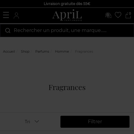
Livraison gratuite dès 55€
0
Rechercher un produit, une marque…...
Accueil
Shop
Parfums
Homme
Fragrances
Fragrances
Filtrer
Tri