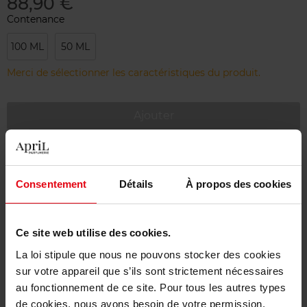
88,90 €
Contenance
100 ML
50 ML
Merci de sélectionner les caractéristiques du produit.
Ajouter
Livraison gratuite à partir de 55€
Retour gratuit dans votre magasin
Consentement
Détails
À propos des cookies
Emballage cadeau offert
Ce site web utilise des cookies.
La loi stipule que nous ne pouvons stocker des cookies
sur votre appareil que s’ils sont strictement nécessaires
Description
au fonctionnement de ce site. Pour tous les autres types
de cookies, nous avons besoin de votre permission.