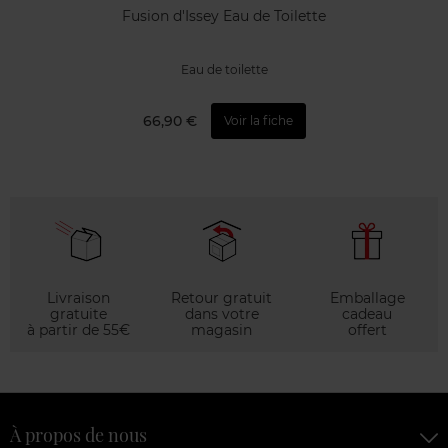
Fusion d'Issey Eau de Toilette
Eau de toilette
66,90 €
Voir la fiche
Livraison
Retour gratuit
Emballage
gratuite
dans votre
cadeau
à partir de 55€
magasin
offert
À propos de nous