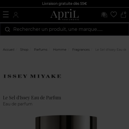
Livraison gratuite dès 55€
0
Rechercher un produit, une marque…...
Accueil
Shop
Parfums
Homme
Fragrances
Le Sel d'Issey Eau de
Marque
Avis
clients
Le Sel d'Issey Eau de Parfum
Eau de parfum