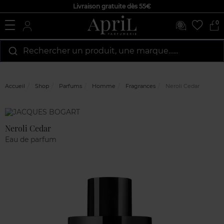
Livraison gratuite dès 55€
0
Rechercher un produit, une marque…...
Accueil
Shop
Parfums
Homme
Fragrances
Neroli Cedar
Marque
Avis
clients
Neroli Cedar
Eau de parfum