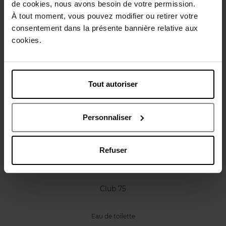
de cookies, nous avons besoin de votre permission.
Caractéristiques
À tout moment, vous pouvez modifier ou retirer votre
consentement dans la présente bannière relative aux
Avis client
cookies.
Politique relative aux avis des clients
Vous aimerez peut-être
Tout autoriser
Personnaliser
Refuser
JACQUES BOGART
Club 75
Eau de toilette