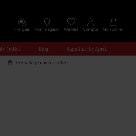
0
Français
Mon magasin
Wishlist
Compte
Mon panier
ty Outlet
Blog
Signature by ApriL
Emballage cadeau offert
Avis
clients