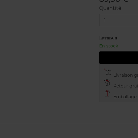
Quantité
1
Livraison
En stock
Livraison gr
Retour grat
Emballage c