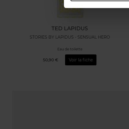
TED LAPIDUS
STORIES BY LAPIDUS - SENSUAL HERO
Eau de toilette
50,90 €
Voir la fiche