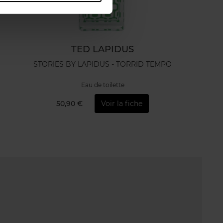
TED LAPIDUS
STORIES BY LAPIDUS - TORRID TEMPO
Eau de toilette
50,90 €
Voir la fiche