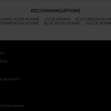
RECOMMANDATIONS
LARINS POUR HOMME
CODE HOMME
BOUCHERON POU
THERM POUR HOMME
BLUE POUR HOMME
DOLCE HOMM
es
élité
e paiement
à la Newsletter