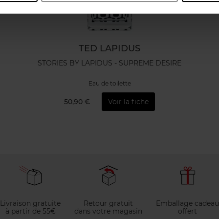
TED LAPIDUS
STORIES BY LAPIDUS - SUPREME DESIRE
Eau de toilette
50,90 €
Voir la fiche
Livraison gratuite
Retour gratuit
Emballage cadeau
à partir de 55€
dans votre magasin
offert