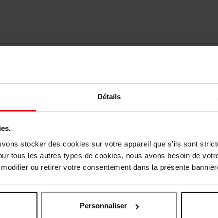
vis des clients
Vous aimerez peut-être
Détails
ies.
uvons stocker des cookies sur votre appareil que s’ils sont stri
our tous les autres types de cookies, nous avons besoin de votr
odifier ou retirer votre consentement dans la présente bannière
Personnaliser