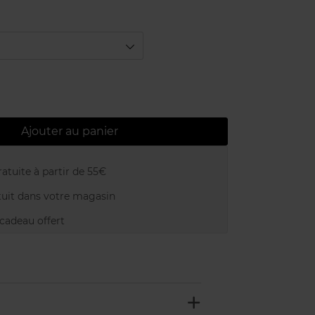
Ajouter au panier
atuite à partir de 55€
uit dans votre magasin
adeau offert