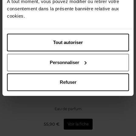
À tout moment, vous pouvez modifier ou retirer votre
Avis client
Politique relative aux avis des clients
consentement dans la présente bannière relative aux
cookies.
Vous aimerez peut-être
Tout autoriser
Personnaliser
LACOSTE
Refuser
L.12.12 BLEU
Eau de parfum
55,90 €
Voir la fiche