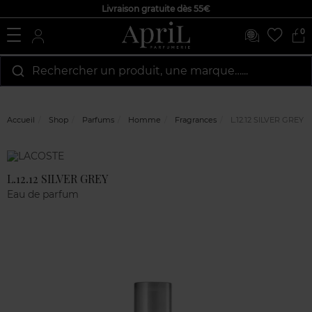
Livraison gratuite dès 55€
0
Rechercher un produit, une marque…...
Accueil
Shop
Parfums
Homme
Fragrances
L.12.12 SILVER GREY
Marque
Avis
clients
L.12.12 SILVER GREY
Eau de parfum