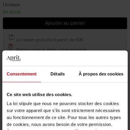
Livraison
En stock
Ajouter au panier
Livraison gratuite à partir de 55€
Retour gratuit dans votre magasin
Emballage cadeau offert
Consentement
Détails
À propos des cookies
Description
Ce site web utilise des cookies.
La loi stipule que nous ne pouvons stocker des cookies
sur votre appareil que s’ils sont strictement nécessaires
Caractéristiques
au fonctionnement de ce site. Pour tous les autres types
de cookies, nous avons besoin de votre permission.