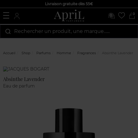
Livraison gratuite dès 55€
0
Rechercher un produit, une marque…...
Accueil
Shop
Parfums
Homme
Fragrances
Absinthe Lavender
Marque
Avis
clients
Absinthe Lavender
Eau de parfum