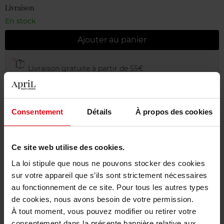
Livraison
En stock
Ajouter au panier
Livraison gratuite à partir de 55€
Retour gratuit dans votre magasin
Emballage cadeau offert
Consentement
Détails
À propos des cookies
Ce site web utilise des cookies.
Description
La loi stipule que nous ne pouvons stocker des cookies
sur votre appareil que s’ils sont strictement nécessaires
au fonctionnement de ce site. Pour tous les autres types
Conseil d'utilisation
de cookies, nous avons besoin de votre permission.
À tout moment, vous pouvez modifier ou retirer votre
consentement dans la présente bannière relative aux