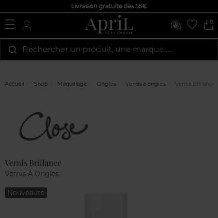
Livraison gratuite dès 55€
0
Rechercher un produit, une marque…...
Accueil
Shop
Maquillage
Ongles
Vernis à ongles
Vernis Brillance
Marque
Avis
clients
Vernis Brillance
Vernis À Ongles
Nouveauté