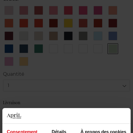
10.
11.
12.
13.
14.
15.
16.
17.
SINGLE
MA
TERENCE
SLAVA
1983
Marbella
August
Summer
LADY
MIE
Day
18.
19.
20.
21.
22.
23.
24.
25.
Pompon
Crazy
Que
Bibiche
Disco
Varsovie
My
Kiki
Calor!
Valentine
26.
27.
28.
29.
30.
31.
32.
33.
Queen
D-
Wanda
Kampaï
You
Paris
Bubble
Blossom
Day
rock
34.
35.
36.
37
38
39
40
41.
George
Nuit
Campagne
Oracle
Bryce
Mermaid
Antelope
Simon
magique
42.
43.
Montmartre
Winnie
Quantité
1
Livraison
En stock
Ajouter au panier
Consentement
Détails
À propos des cookies