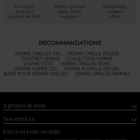
Livraison
Retour gratuit
Emballage
gratuite
dans votre
cadeau
à partir de 55€
magasin
offert
RECOMMANDATIONS
VERNIS ONGLES GEL
VERNIS ONGLE ROUGE
COFFRET VERNIS
COLLECTION VERNIS
VERNIS COAT
VERNIS ONGLES ROSE
VERNIS SUPER GEL
VERNIS A ONGLE EN GEL
BASE POUR VERNIS ONGLES
VERNIS ONGLES RIMMEL
À propos de nous
Nos services
Payez en toute sécurité