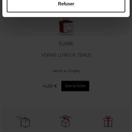
Refuser
CLOSE
VERNIS LONGUE TENUE
Vernis À Ongles
14,50 €
Voir la fiche