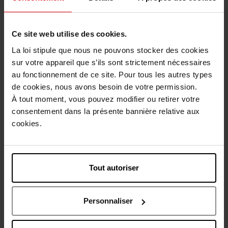
Livraison gratuite à partir de 55€
Retour gratuit dans votre magasin
Ce site web utilise des cookies.
Emballage cadeau offert
La loi stipule que nous ne pouvons stocker des cookies
sur votre appareil que s’ils sont strictement nécessaires
au fonctionnement de ce site. Pour tous les autres types
de cookies, nous avons besoin de votre permission.
À tout moment, vous pouvez modifier ou retirer votre
Description
consentement dans la présente bannière relative aux
cookies.
Caractéristiques
Tout autoriser
Avis client
Politique relative aux avis des clients
Personnaliser
Vous aimerez peut-être