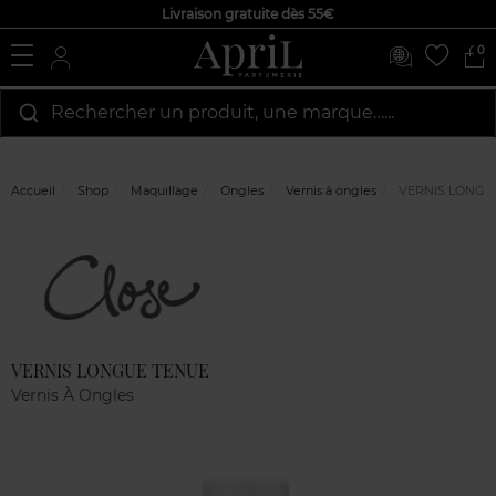
Livraison gratuite dès 55€
0
Rechercher un produit, une marque…...
Accueil
Shop
Maquillage
Ongles
Vernis à ongles
VERNIS LONGU
Marque
Avis
clients
VERNIS LONGUE TENUE
Vernis À Ongles