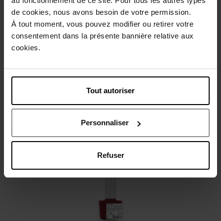
au fonctionnement de ce site. Pour tous les autres types
Description
de cookies, nous avons besoin de votre permission.
À tout moment, vous pouvez modifier ou retirer votre
consentement dans la présente bannière relative aux
Conseil d'utilisation
cookies.
Caractéristiques
Tout autoriser
Avis client
Personnaliser
Vous aimerez peut-être
Refuser