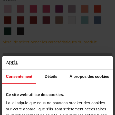
60.
61.
62.
63.
64.
65.
66.
67.
Hey
BLISS
JAZZ
T.G.I.F.
SPLEEN
CAT
ST
Star
Jo
BARTH
68.
69.
70.
71.
72.
73.
74.
75.
Je
Bijou
Fan
Oh
A
Kimono
Zanzibar
Cabourg
t'aime
yeah!
l'anglaise
76.
77.
Cap
Roman
ou
Merci de sélectionner les caractéristiques du produit.
pas
cap
Ajouter
Livraison gratuite à partir de 55€
Consentement
Détails
À propos des cookies
Retour gratuit dans votre magasin
Emballage cadeau offert
Ce site web utilise des cookies.
La loi stipule que nous ne pouvons stocker des cookies
sur votre appareil que s’ils sont strictement nécessaires