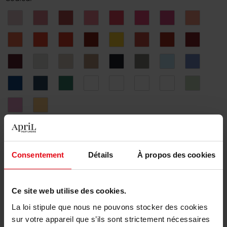
10.
11.
12.
13.
14.
15.
16.
17.
SINGLE
MA
TERENCE
SLAVA
1983
Marbella
August
Summer
LADY
MIE
Day
18.
19.
20.
21.
22.
23.
24.
25.
Pompon
Crazy
Que
Bibiche
Disco
Varsovie
My
Kiki
Calor!
Valentine
26.
27.
28.
29.
30.
31.
32.
33.
Queen
D-
Wanda
Kampaï
You
Paris
Bubble
Blossom
Day
rock
34.
35.
36.
37
38
39
40
41.
George
Nuit
Campagne
Oracle
Bryce
Mermaid
Antelope
Simon
magique
42.
43.
Montmartre
Winnie
Merci de sélectionner les caractéristiques du produit.
Consentement
Détails
À propos des cookies
Ajouter
Livraison gratuite à partir de 55€
Ce site web utilise des cookies.
Retour gratuit dans votre magasin
La loi stipule que nous ne pouvons stocker des cookies
sur votre appareil que s’ils sont strictement nécessaires
Emballage cadeau offert