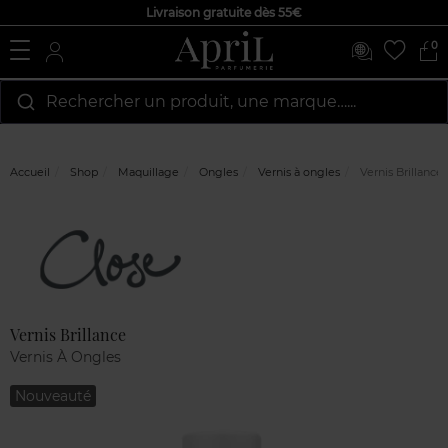
Livraison gratuite dès 55€
0
Rechercher un produit, une marque…...
Accueil
Shop
Maquillage
Ongles
Vernis à ongles
Vernis Brillance
Marque
Avis
clients
Vernis Brillance
Vernis À Ongles
Nouveauté