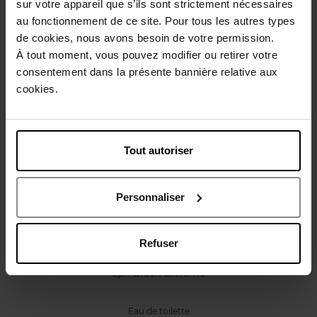
sur votre appareil que s’ils sont strictement nécessaires
Caractéristiques
au fonctionnement de ce site. Pour tous les autres types
de cookies, nous avons besoin de votre permission.
À tout moment, vous pouvez modifier ou retirer votre
Avis client
Politique relative aux avis des clients
consentement dans la présente bannière relative aux
cookies.
Vous aimerez peut-être
Tout autoriser
Personnaliser
Refuser
TED LAPIDUS
Lph Black Extreme
Eau de toilette