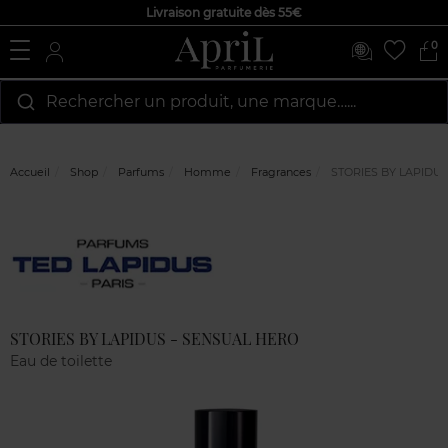
Livraison gratuite dès 55€
0
Rechercher un produit, une marque…...
Accueil
Shop
Parfums
Homme
Fragrances
STORIES BY LAPIDUS
Marque
Avis
clients
STORIES BY LAPIDUS - SENSUAL HERO
Eau de toilette