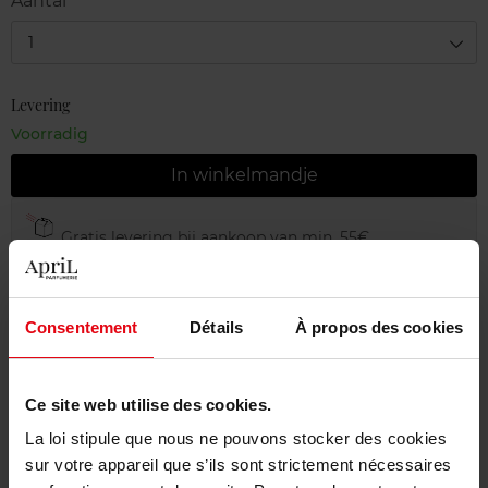
Aantal
1
Levering
Voorradig
In winkelmandje
Gratis levering bij aankoop van min. 55€
Gratis retour in je winkelpunt
Gratis verpakking
Consentement
Détails
À propos des cookies
Ce site web utilise des cookies.
Beschrijving
La loi stipule que nous ne pouvons stocker des cookies
sur votre appareil que s’ils sont strictement nécessaires