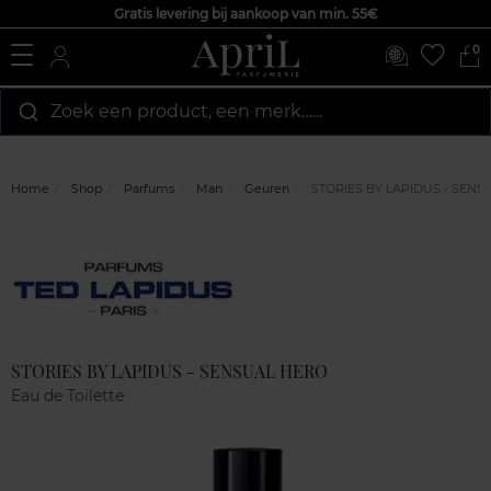
Gratis levering bij aankoop van min. 55€
0
Zoek een product, een merk…...
Home
Shop
Parfums
Man
Geuren
STORIES BY LAPIDUS - SENS
Marque
Klantenreviews
STORIES BY LAPIDUS - SENSUAL HERO
Eau de Toilette