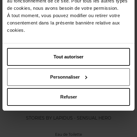
au fonctionnement de ce site. Pour tous les autres types
Karakteristieken
de cookies, nous avons besoin de votre permission.
À tout moment, vous pouvez modifier ou retirer votre
consentement dans la présente bannière relative aux
Review
Beleid inzake klantbeoordelingen
cookies.
Nog iets vergeten ?
Tout autoriser
Personnaliser
Refuser
TED LAPIDUS
STORIES BY LAPIDUS - SENSUAL HERO
Eau de Toilette