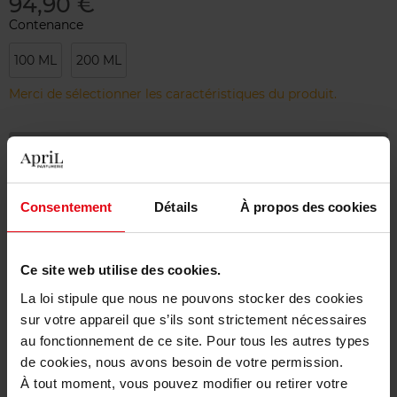
94,90 €
Contenance
100 ML
200 ML
Merci de sélectionner les caractéristiques du produit.
Ajouter
Livraison gratuite à partir de 55€
Consentement
Détails
À propos des cookies
Retour gratuit dans votre magasin
Emballage cadeau offert
Ce site web utilise des cookies.
La loi stipule que nous ne pouvons stocker des cookies
sur votre appareil que s’ils sont strictement nécessaires
au fonctionnement de ce site. Pour tous les autres types
de cookies, nous avons besoin de votre permission.
Description
À tout moment, vous pouvez modifier ou retirer votre