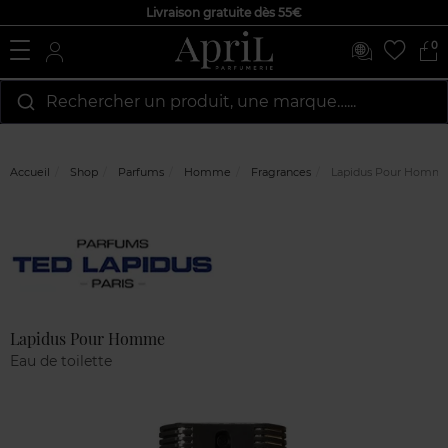
Livraison gratuite dès 55€
0
Rechercher un produit, une marque…...
Accueil
Shop
Parfums
Homme
Fragrances
Lapidus Pour Homm
Marque
Avis
clients
Lapidus Pour Homme
Eau de toilette