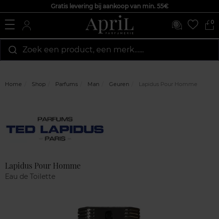
Gratis levering bij aankoop van min. 55€
0
Zoek een product, een merk…...
Home
Shop
Parfums
Man
Geuren
Lapidus Pour Homme
Marque
Klantenreviews
Lapidus Pour Homme
Eau de Toilette