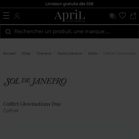
Livraison gratuite dès 55€
0
Rechercher un produit, une marque…...
Accueil
Shop
Cheveux
Soins cheveux
Soins
Coffret Glowmotion
Marque
Avis
clients
Coffret Glowmotions Duo
Coffret