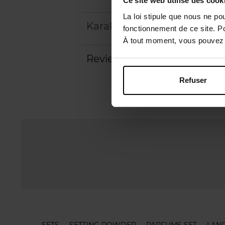
Ce site web utilise des cook
La loi stipule que nous ne po
Karakteristieken
fonctionnement de ce site. P
À tout moment, vous pouvez m
Review
Beleid inzake klantbeoord
Refuser