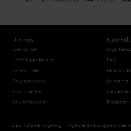
SETS
SETTING POWDER
PARFUMS SET
LAN
Over ons
Klantendi
Wie zijn we?
Loyaliteitsk
Liefdadigheidsacties
FAQ
Onze winkels
Betaalmidd
Onze instituten
Leveringen
Bij ons werken
Retourbelei
Ons contacteren
Registreer 
Juridische kennisgeving
Algemene verkoopsvoorwaarde