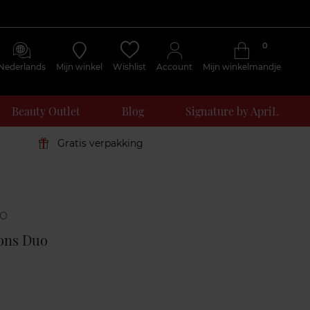
0
Nederlands
Mijn winkel
Wishlist
Account
Mijn winkelmandje
Beauty Outlet
Blog
Signature by ApriL
Gratis verpakking
Klantenreviews
ons Duo