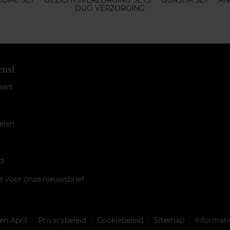
COME SET
GEZICHTSVERZORGING SETS
GUASHA SET
AN
DUO VERZORGING
enst
aart
elen
d
je voor onze nieuwsbrief
n April
Privacybeleid
Cookiebeleid
Sitemap
Informati