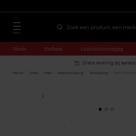
MENU
Nieuw
Parfums
Gezichtsverzorging
Gratis levering bij aanko
Home
Shop
Haar
Haarverzorging
Verzorging
Set Glowmot