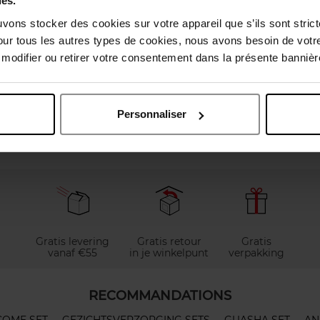
ies.
uvons stocker des cookies sur votre appareil que s’ils sont stri
our tous les autres types de cookies, nous avons besoin de votr
odifier ou retirer votre consentement dans la présente bannière
elingen
Personnaliser
Nog iets vergeten ?
Gratis levering
Gratis retour
Gratis
vanaf €55
in je winkelpunt
verpakking
RECOMMANDATIONS