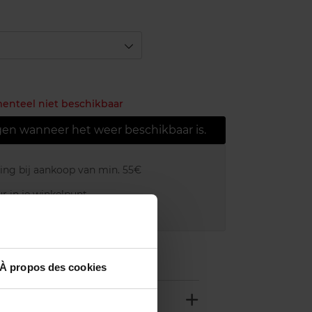
menteel niet beschikbaar
gen wanneer het weer beschikbaar is.
ring bij aankoop van min. 55€
r in je winkelpunt
akking
À propos des cookies