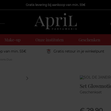
Gratis levering bij aankoop van min. 55€
Make-up
Onze instituten
Geschenken
op van min. 55€
Gratis retour in je winkelpunt
ions Duo
Marque
Set Glowmoti
Geschenkset
€ 29,90