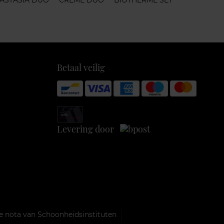
ASTASIA DUO
CREME DUO
BIOTHERME SET
Betaal veilig
Levering door
e nota van Schoonheidsinstituten