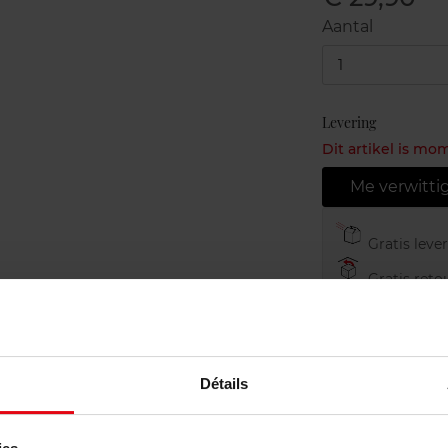
Aantal
1
Levering
Dit artikel is mo
Me verwitti
Gratis leve
Gratis retou
Gratis verp
Détails