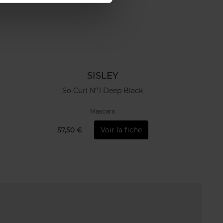
SISLEY
So Curl N°1 Deep Black
Mascara
57,50 €
Voir la fiche