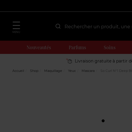
MENU
Nouveautés
Parfums
Soins
Livraison gratuite à partir 
Accueil
Shop
Maquillage
Yeux
Mascara
So Curl N°1 Deep B