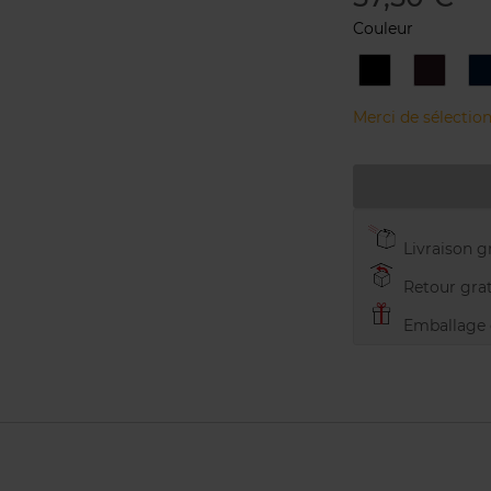
Couleur
1
2
Deep
DEEP
Black
BROW
Merci de sélection
Livraison gr
Retour grat
Emballage c