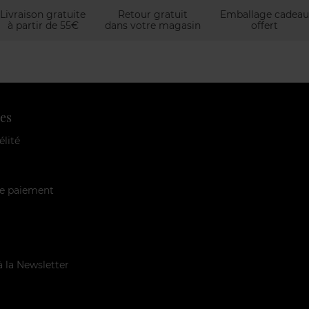
Livraison gratuite
Retour gratuit
Emballage cadeau
à partir de 55€
dans votre magasin
offert
es
élité
e paiement
à la Newsletter