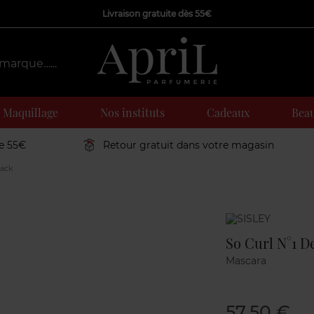
Livraison gratuite dès 55€
Maquillage
Nos instituts
Cadeaux
Beau
de 55€
Retour gratuit dans votre magasin
lack
Marque
So Curl N°1 D
Mascara
57,50 €