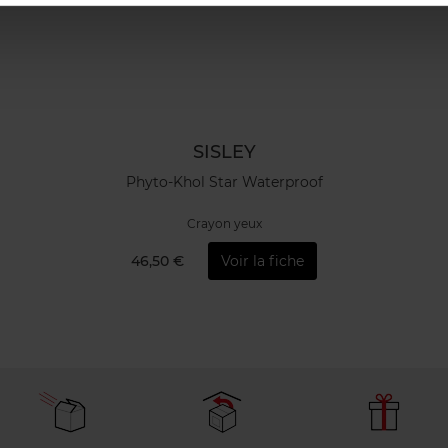
SISLEY
Phyto-Khol Star Waterproof
Crayon yeux
46,50 €
Voir la fiche