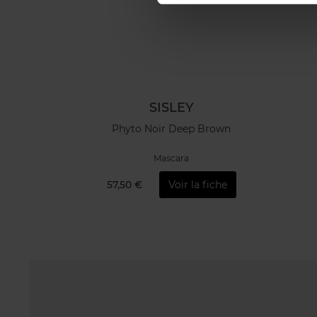
SISLEY
Phyto Noir Deep Brown
Mascara
57,50 €
Voir la fiche